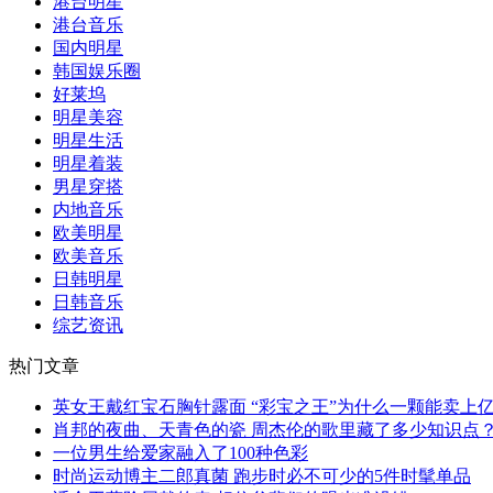
港台明星
港台音乐
国内明星
韩国娱乐圈
好莱坞
明星美容
明星生活
明星着装
男星穿搭
内地音乐
欧美明星
欧美音乐
日韩明星
日韩音乐
综艺资讯
热门文章
英女王戴红宝石胸针露面 “彩宝之王”为什么一颗能卖上
肖邦的夜曲、天青色的瓷 周杰伦的歌里藏了多少知识点
一位男生给爱家融入了100种色彩
时尚运动博主二郎真菌 跑步时必不可少的5件时髦单品