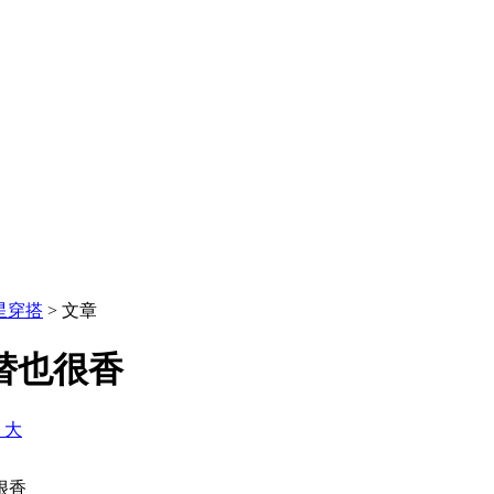
星穿搭
> 文章
替也很香
+ 大
很香