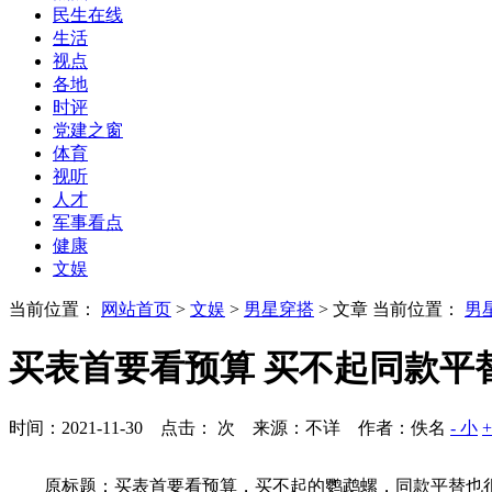
民生在线
生活
视点
各地
时评
党建之窗
体育
视听
人才
军事看点
健康
文娱
当前位置：
网站首页
>
文娱
>
男星穿搭
> 文章
当前位置：
男
买表首要看预算 买不起同款平
时间：2021-11-30 点击：
次
来源：不详 作者：佚名
- 小
原标题：买表首要看预算，买不起的鹦鹉螺，同款平替也