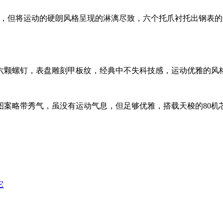
气息，但将运动的硬朗风格呈现的淋漓尽致，六个托爪衬托出钢表
六颗螺钉，表盘雕刻甲板纹，经典中不失科技感，运动优雅的风
图案略带秀气，虽没有运动气息，但足够优雅，搭载天梭的80机
它