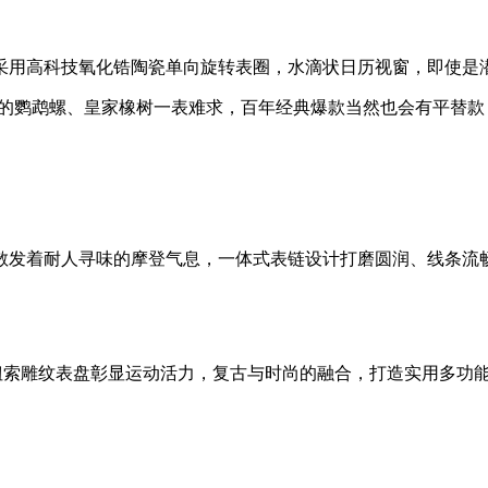
采用
高科技氧化锆陶瓷
单向旋转表圈，水滴状日历视窗，即使是
手的鹦鹉螺、皇家橡树一表难求，百年经典爆款当然也会有平替款
散发着耐人寻味的摩登气息，一体式表链设计打磨圆润、线条流
扭索雕纹表盘彰显运动活力，复古与时尚的融合，打造实用多功