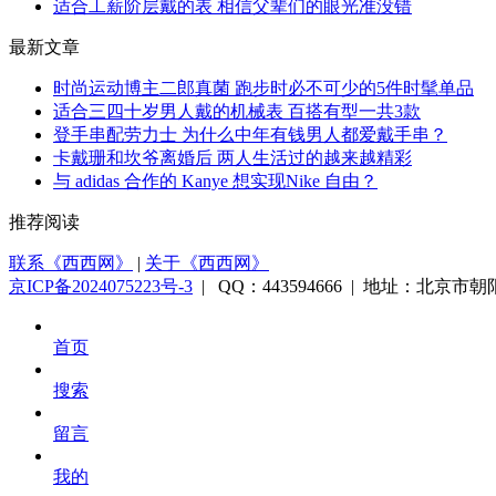
适合工薪阶层戴的表 相信父辈们的眼光准没错
最新文章
时尚运动博主二郎真菌 跑步时必不可少的5件时髦单品
适合三四十岁男人戴的机械表 百搭有型一共3款
登手串配劳力士 为什么中年有钱男人都爱戴手串？
卡戴珊和坎爷离婚后 两人生活过的越来越精彩
与 adidas 合作的 Kanye 想实现Nike 自由？
推荐阅读
联系《西西网》
|
关于《西西网》
京ICP备2024075223号-3
| QQ：443594666 | 地址：北京市朝阳
首页
搜索
留言
我的