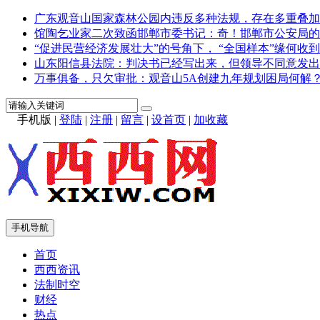
广东观音山国家森林公园内违反多种法规，存在多重叠加
馆陶乞业家二次致函邯郸市委书记：奇！邯郸市公安局的
“促进民营经济发展壮大”的号角下， “全国样本”缘何收到
山东阳信县法院：判决书已经写出来，但领导不同意发出
万事俱备，只欠审批：观音山5A创建九年规划困局何解
手机版
|
登陆
|
注册
|
留言
|
设首页
|
加收藏
手机导航
首页
西西资讯
法制时空
财经
热点