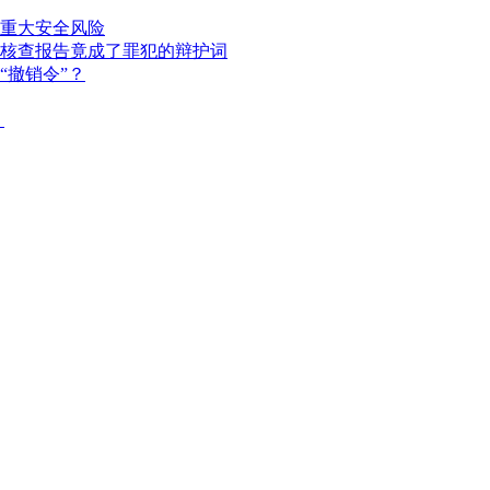
重大安全风险
核查报告竟成了罪犯的辩护词
“撤销令”？
？