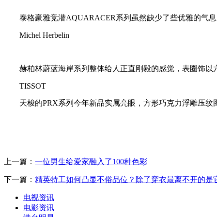
泰格豪雅竞潜AQUARACER系列虽然缺少了些优雅的
Michel Herbelin
赫柏林蔚蓝海岸系列整体给人正直刚毅的感觉，表圈饰以
TISSOT
天梭的PRX系列今年新品实属亮眼，方形巧克力浮雕压纹
上一篇：
一位男生给爱家融入了100种色彩
下一篇：
精英特工如何凸显不俗品位？除了穿衣最离不开的是
电视资讯
电影资讯