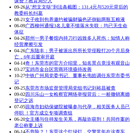
课费？教育局介入
09-26
从"想文文哒"到法条截图：131.4元与520元背后的
教委科长纠葛
08-21
女子收到包养邀约被骗财骗色还倒贴两瓶五粮液
06-09
广西柳州通报3名儿童不慎落水失联：均已无生命
体征
04-26
郑州一男子餐馆内持刀行凶致多人死伤：知情人称
经营摩擦引发
04-26
广东陆丰：男子被派出所所长堂侄殴打20个月后身
亡，6年后重审开庭
04-14
奇！东莞市的官方介绍里，知名景点竟没有观音山
03-27
宝鸡市金台区营商环境亟待改善
10-27
中铁广州局党委书记、董事长韦皓调任东莞市委书
记
09-25
东莞市市场监督管理局党组书记刘裕昌被查
09-02
四川乐山一女检察官网络举报背后：一桩撤销离婚
登记之诉
07-05
琼海市妇幼保健院被曝参与代孕，相关医务人员已
停职 ！官方成立专项调查组
06-20
女主播与住持发生关系，再敲诈获刑！共同作案的
老公称要上诉
06-14
不危险？！东莞这个红绿灯，交警常年在这查车