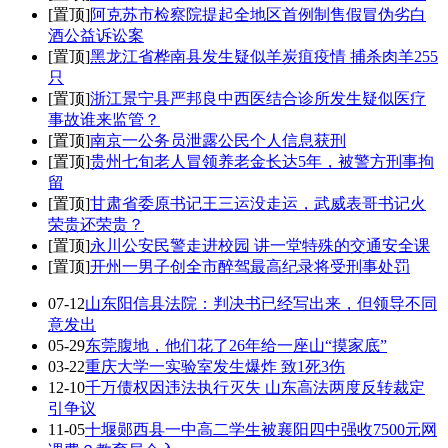
[置顶]
阿克苏市检察院提起全地区首例制售假冒伪劣白
酒公益诉讼案
[置顶]
黑龙江省桦南县发生疑似羊炭疽疫情 捕杀肉羊255
只
[置顶]
浙江景宁县严邦良中西医结合诊所发生疑似医疗
事故谁来监管？
[置顶]
南京一公务员泄露公民个人信息获刑
[置顶]
贵州七旬老人冒领养老金长达5年，被警方刑事拘
留
[置顶]
甘肃省委原书记王三运没走运，武威表哥书记火
荣贵还荣贵？
[置顶]
永川公安民警走进校园 讲一堂特殊的交通安全课
[置顶]
开州一男子创全市醉驾最高纪录将受刑事处罚
07-12
山东阳信县法院：判决书已经写出来，但领导不同
意发出
05-29
东莞腹地，他们花了26年给一座山“摸家底”
03-22
重庆大学一实验室发生爆炸 致1死3伤
12-10
千万债权因违法执行灭失 山东高法两度反转裁定
引争议
11-05
十堰郧西县一中高二学生被襄阳四中强收7500元网