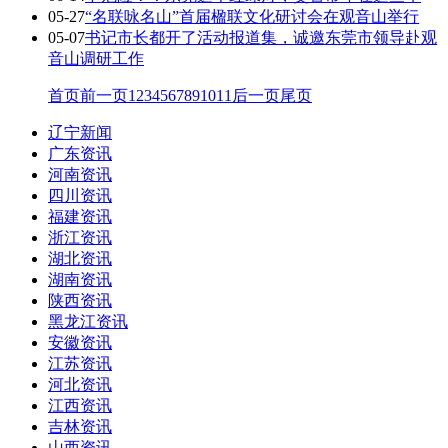
05-27
“名联咏名山”首届楹联文化研讨会在观音山举行
05-07
书记市长都开了活动报道集，诚邀东莞市领导赴观
音山调研工作
首页
前一页
1
2
3
4
5
6
7
8
9
10
11
后一页
尾页
辽宁新闻
广东资讯
河南资讯
四川资讯
福建资讯
浙江资讯
湖北资讯
湖南资讯
陕西资讯
黑龙江资讯
安徽资讯
江苏资讯
河北资讯
江西资讯
吉林资讯
山西资讯