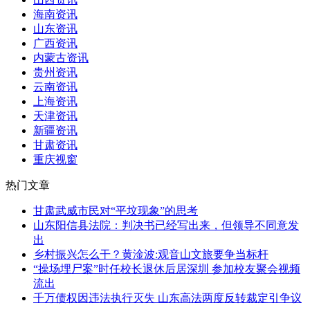
海南资讯
山东资讯
广西资讯
内蒙古资讯
贵州资讯
云南资讯
上海资讯
天津资讯
新疆资讯
甘肃资讯
重庆视窗
热门文章
甘肃武威市民对“平坟现象”的思考
山东阳信县法院：判决书已经写出来，但领导不同意发
出
乡村振兴怎么干？黄淦波:观音山文旅要争当标杆
“操场埋尸案”时任校长退休后居深圳 参加校友聚会视频
流出
千万债权因违法执行灭失 山东高法两度反转裁定引争议