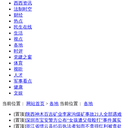
西西资讯
法制时空
财经
热点
民生在线
生活
视点
各地
时评
党建之窗
体育
视听
人才
军事看点
健康
文娱
当前位置：
网站首页
>
各地
当前位置：
各地
[置顶]
陕西神木百吉矿业李家沟煤矿事故21人全部遇难
[置顶]
深圳市宝安警方公布“女孩遭父母殴打”事件属实
[置顶]
浙江省缙云县85后执法者知而不查得红利被查处