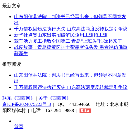
最新文章
山东阳信县法院：判决书已经写出来，但领导不同意发
出
千万债权因违法执行灭失 山东高法两度反转裁定引争议
新华社点赞山东出实招破解民企用工难招工难
驾车活力复工指数全国第二 青岛“上班族”忙碌起来了
战疫故事：青岛援黄冈护士帮患者洗头发 患者说仿佛重
获新生
推荐阅读
山东阳信县法院：判决书已经写出来，但领导不同意发
出
千万债权因违法执行灭失 山东高法两度反转裁定引争议
联系《西西网》
|
关于《西西网》
京ICP备2024075223号-3
| QQ：443594666 | 地址：北京市朝
阳区媒体村 | 电话：167-2941-9888 |
51La
首页