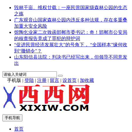
毁林千亩、维权廿载：一座民营国家级森林公园的生态
之殇
广东观音山国家森林公园内违反多种法规，存在多重叠
加重大安全风险
馆陶乞业家二次致函邯郸市委书记：奇！邯郸市公安局
的核查报告竟成了罪犯的辩护词
“促进民营经济发展壮大”的号角下， “全国样本”缘何收
到“撤销令”？
山东阳信县法院：判决书已经写出来，但领导不同意发
出
手机版
|
登陆
|
注册
|
留言
|
设首页
|
加收藏
手机导航
首页