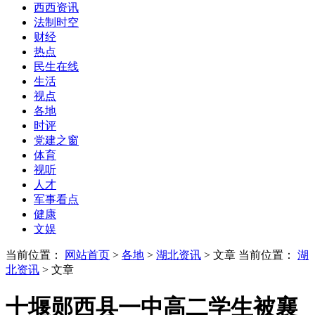
西西资讯
法制时空
财经
热点
民生在线
生活
视点
各地
时评
党建之窗
体育
视听
人才
军事看点
健康
文娱
当前位置：
网站首页
>
各地
>
湖北资讯
> 文章
当前位置：
湖
北资讯
> 文章
十堰郧西县一中高二学生被襄