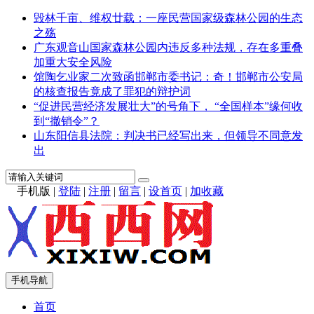
毁林千亩、维权廿载：一座民营国家级森林公园的生态
之殇
广东观音山国家森林公园内违反多种法规，存在多重叠
加重大安全风险
馆陶乞业家二次致函邯郸市委书记：奇！邯郸市公安局
的核查报告竟成了罪犯的辩护词
“促进民营经济发展壮大”的号角下， “全国样本”缘何收
到“撤销令”？
山东阳信县法院：判决书已经写出来，但领导不同意发
出
手机版
|
登陆
|
注册
|
留言
|
设首页
|
加收藏
手机导航
首页