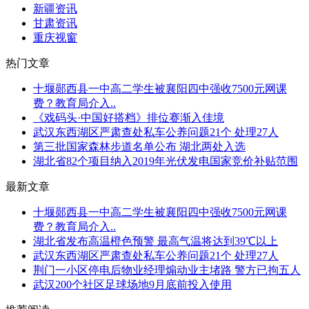
新疆资讯
甘肃资讯
重庆视窗
热门文章
十堰郧西县一中高二学生被襄阳四中强收7500元网课
费？教育局介入..
《戏码头·中国好搭档》排位赛渐入佳境
武汉东西湖区严肃查处私车公养问题21个 处理27人
第三批国家森林步道名单公布 湖北两处入选
湖北省82个项目纳入2019年光伏发电国家竞价补贴范围
最新文章
十堰郧西县一中高二学生被襄阳四中强收7500元网课
费？教育局介入..
湖北省发布高温橙色预警 最高气温将达到39℃以上
武汉东西湖区严肃查处私车公养问题21个 处理27人
荆门一小区停电后物业经理煽动业主堵路 警方已拘五人
武汉200个社区足球场地9月底前投入使用