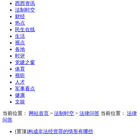
西西资讯
法制时空
财经
热点
民生在线
生活
视点
各地
时评
党建之窗
体育
视听
人才
军事看点
健康
文娱
当前位置：
网站首页
>
法制时空
>
法律问答
当前位置：
法律
问答
[置顶]
构成非法经营罪的情形有哪些