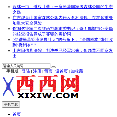
毁林千亩、维权廿载：一座民营国家级森林公园的生态
之殇
广东观音山国家森林公园内违反多种法规，存在多重叠
加重大安全风险
馆陶乞业家二次致函邯郸市委书记：奇！邯郸市公安局
的核查报告竟成了罪犯的辩护词
“促进民营经济发展壮大”的号角下， “全国样本”缘何收
到“撤销令”？
山东阳信县法院：判决书已经写出来，但领导不同意发
出
手机版
|
登陆
|
注册
|
留言
|
设首页
|
加收藏
手机导航
首页