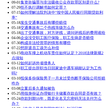
09-01
集资诈骗罪与非法吸收公众存款罪区别是什么?
07-29
拒不执行调解书如何定罪？
07-15
如何理解法院判决中“按中国人民银行同期贷款利
率”
05-18
发生交通事故后有哪些赔偿
05-18
交通事故有二个伤残等级怎么办
05-18
出了交通事故，对方评残，请问评残后的费用谁给
04-06
企业没交职工医疗保险，职工生病是否赔偿
07-30
构成非法经营罪的情形有哪些
07-22
想辞退员工该怎么补偿
03-15
电动车撞上机动车责任如何认定？2018法律新规2
点须知
03-12
如何起诉外省债务人
03-11
职工提出辞职当日回家途中遇车祸能认定为工伤
吗?
03-10
投保多份保险男子一月未过受伤断手保险公司拒赔
咋办
03-08
立案后多久通知被告
05-25
用假身份证办理银行卡储蓄存款合同是否有效？
05-24
存款到期16年，既是化名又忘密码无法兑付怎么
办？