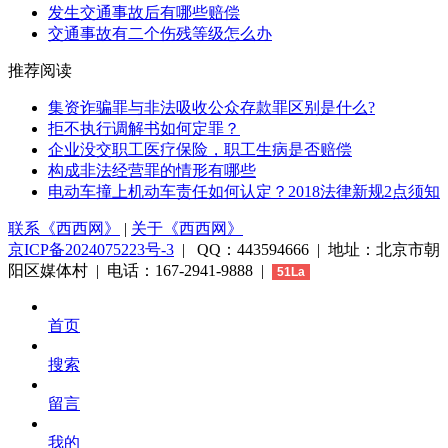
发生交通事故后有哪些赔偿
交通事故有二个伤残等级怎么办
推荐阅读
集资诈骗罪与非法吸收公众存款罪区别是什么?
拒不执行调解书如何定罪？
企业没交职工医疗保险，职工生病是否赔偿
构成非法经营罪的情形有哪些
电动车撞上机动车责任如何认定？2018法律新规2点须知
联系《西西网》
|
关于《西西网》
京ICP备2024075223号-3
| QQ：443594666 | 地址：北京市朝
阳区媒体村 | 电话：167-2941-9888 |
51La
首页
搜索
留言
我的