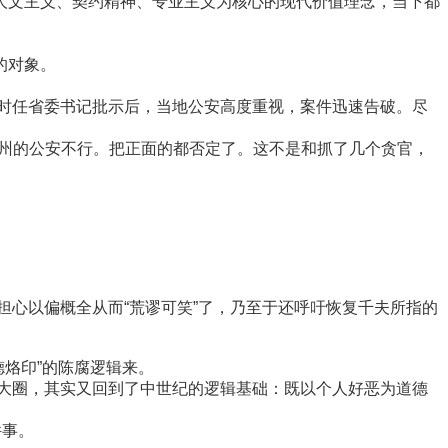
人文主义、契约精神、专业主义为核心的现代价值理念，当下都
的对象。
时任省委书记批示后，当地公安高度重视，案件迅速告破。尽
州的公安不行。把正面的都否定了。这不是和抓了几个贪官，
担心以偏概全从而“荒谬可笑”了，乃至于还呼吁恢复千夫所指的
德烙印”的陈腐逻辑来。
一大圈，其实又回到了中世纪的逻辑基础：既以个人好恶为道德
件事。