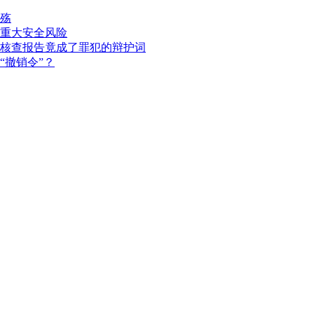
殇
重大安全风险
核查报告竟成了罪犯的辩护词
“撤销令”？