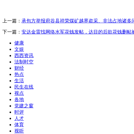
上一篇：
承包方举报府谷县祥荣煤矿越界盗采、非法占地诸多
下一篇：
安达金雷找网络水军花钱发帖，达目的后欲花钱删帖
健康
文娱
西西资讯
法制时空
财经
热点
生活
民生在线
视点
各地
党建之窗
时评
人才
体育
视听