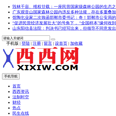
毁林千亩、维权廿载：一座民营国家级森林公园的生态之
广东观音山国家森林公园内违反多种法规，存在多重叠加
馆陶乞业家二次致函邯郸市委书记：奇！邯郸市公安局的
“促进民营经济发展壮大”的号角下， “全国样本”缘何收到
山东阳信县法院：判决书已经写出来，但领导不同意发出
手机版
|
登陆
|
注册
|
留言
|
设首页
|
加收藏
手机导航
首页
西西资讯
法制时空
财经
热点
民生在线