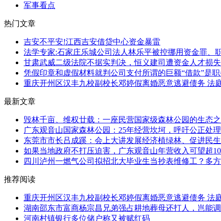
军事看点
热门文章
吉安不平安!江西吉安借贷中心资金暴雷
法学专家:石家庄乐城公司法人林乐平被控挪用资金罪、职
甘肃武威二级法院不据实判决，恒义建司遭资金人才损失
凭假印章和虚假材料就判公司支付所谓的巨额“借款”是职务
重庆开州区汉丰九校副校长邓婷假离婚恶意逃避债务 法庭
最新文章
毁林千亩、维权廿载：一座民营国家级森林公园的生态之
广东观音山国家森林公园：25年经营坎坷，呼吁公正处理
东莞市市长吕成蹊：会上大讲发展经济植绿林、促进民生讲
如果当地政府不打压迫害，广东观音山年营收入可望超1
四川泸州一燃气公司拟招北大毕业生当抄表维修工？多方
推荐阅读
重庆开州区汉丰九校副校长邓婷假离婚恶意逃避债务 法庭
湖南邵东市富商杨宗昌兄弟强占耕地葬母还打人，岂能调解
河南村镇银行多位储户称又被赋红码