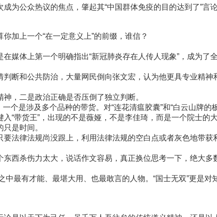
成为公众热议的焦点，肇起其“中国群体免疫的目的达到了”言
你加上一个“在一定意义上”的前缀，谁信？
媒体上第一个明确指出“新冠肺炎存在人传人现象”，成为了全民
判断和公共防治，大量网民倒向张文宏，认为他更具专业精神
精神，二是政治正确是否压倒了独立判断。
，一个是涉及多个品种的带货。对“连花清瘟胶囊”和“白云山牌
入“带货王”，出现的不是薇娅，不是李佳琦，而是一个院士的
的只是时间。
要法律法规尚没跟上，利用法律法规的空白点或者灰色地带获
东西杀伤力太大，说话作文容易，真正换位思考一下，绝大多
之中最有才能、最堪大用、也最敢言的人物。“国士无双”更是对