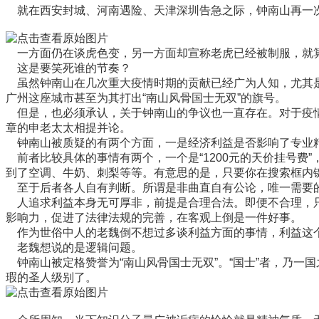
就在西安封城、河南遇险、天津深圳告急之际，钟南山再一次
一方面仍在谈虎色变，另一方面却宣称老虎已经被制服，就算
这是要笑死谁的节奏？
虽然钟南山在几次重大疫情时期的贡献已经广为人知，尤其是在
广州这座城市甚至为其打出“南山风骨国士无双”的旗号。
但是，也必须承认，关于钟南山的争议也一直存在。对于疫情
章的申老太太相提并论。
钟南山被质疑的有两个方面，一是经济利益是否影响了专业
前者比较具体的事情有两个，一个是“1200元的天价挂号费”
到了空调、牛奶、刺梨等等。有意思的是，只要你在搜索框内键
至于后者各人自有判断。所谓是非曲直自有公论，唯一需要
人追求利益本身无可厚非，前提是合理合法。即便不合理，只
影响力，促进了法律法规的完善，在客观上倒是一件好事。
作为世俗中人的老魏倒不想过多谈利益方面的事情，利益这个
老魏想说的是逻辑问题。
钟南山被定格赞誉为“南山风骨国士无双”。“国士”者，乃一国
瑕的圣人级别了。