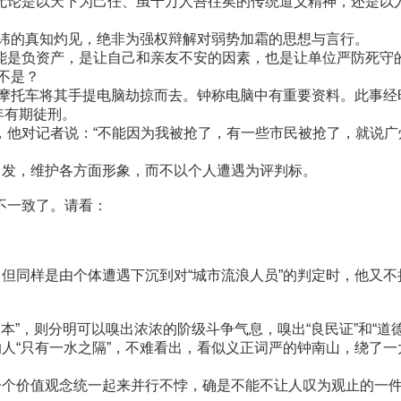
论是以天下为己任、虽千万人吾往矣的传统道义精神，还是以
不讳的真知灼见，绝非为强权辩解对弱势加霜的思想与言行。
是负资产，是让自己和亲友不安的因素，也是让单位严防死守
不是？
驶摩托车将其手提电脑劫掠而去。钟称电脑中有重要资料。此事经
年有期徒刑。
他对记者说：“不能因为我被抢了，有一些市民被抢了，就说广
出发，维护各方面形象，而不以个人遭遇为评判标。
不一致了。请看：
但同样是由个体遭遇下沉到对“城市流浪人员”的判定时，他又不
为本”，则分明可以嗅出浓浓的阶级斗争气息，嗅出“良民证”和“道
人“只有一水之隔”，不难看出，看似义正词严的钟南山，绕了
一个价值观念统一起来并行不悖，确是不能不让人叹为观止的一