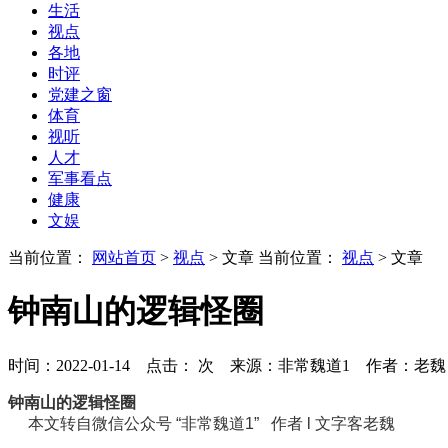
生活
视点
各地
时评
党建之窗
体育
视听
人才
军事看点
健康
文娱
当前位置：
网站首页
>
视点
> 文章
当前位置：
视点
> 文章
钟南山的逻辑怪圈
时间：2022-01-14 点击：
次
来源：非常魏道1 作者：老魏
钟南山的逻辑怪圈
本文转自微信公众号 “非常魏道1”
作者 l 文字客老魏