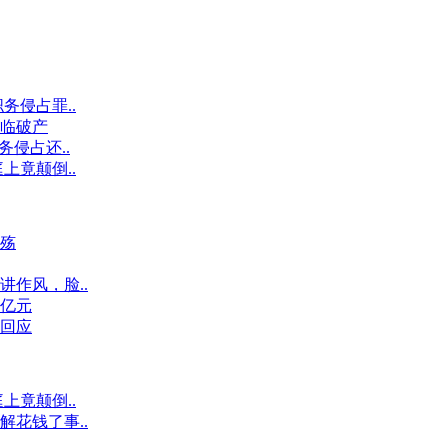
务侵占罪..
临破产
侵占还..
上竟颠倒..
殇
作风，脸..
0亿元
回应
上竟颠倒..
花钱了事..