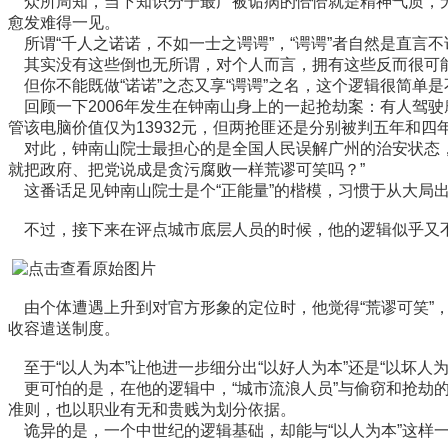
众所周知，当下知识分子最广被诟病的恰恰就是精神气质，无
愈发难得一见。
所谓“千人之诺诺，不如一士之谔谔”，“谔谔”者自然是直言
其实没有这些倒也无所谓，对个人而言，拥有这些反而很可能
但你不能既做“诺诺”之态又享“谔谔”之名，这个逻辑很简单是
回顾一下2006年发生在钟南山身上的一起抢劫案：有人驾
管该电脑价值仅为13932元，但两抢匪还是分别被判五年和四
对此，钟南山院士最担心的是全国人民误解广州的治安状态，
就把政府、把党说成是贪污腐败一样荒谬可笑吗？”
这番话足见钟南山院士是个“正能量”的楷模，习惯于从大局
不过，接下来在评点城市底层人员的时候，他的逻辑似乎又
由个体遭遇上升到对官方形象的定位时，他觉得“荒谬可笑”，
收容遣送制度。
至于“以人为本”让他进一步细分出“以好人为本”还是“以坏人
更可怕的是，在他的逻辑中，“城市流浪人员”与偷窃和抢劫的
准则，也以职业有无和贵贱为划分依据。
诡异的是，一个中世纪的逻辑基础，却能与“以人为本”这样