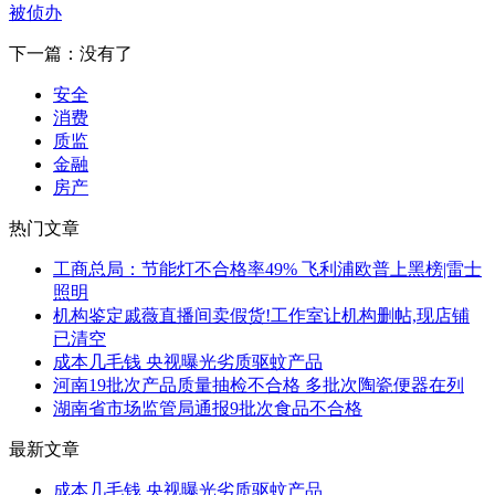
被侦办
下一篇：没有了
安全
消费
质监
金融
房产
热门文章
工商总局：节能灯不合格率49% 飞利浦欧普上黑榜|雷士
照明
机构鉴定戚薇直播间卖假货!工作室让机构删帖,现店铺
已清空
成本几毛钱 央视曝光劣质驱蚊产品
河南19批次产品质量抽检不合格 多批次陶瓷便器在列
湖南省市场监管局通报9批次食品不合格
最新文章
成本几毛钱 央视曝光劣质驱蚊产品