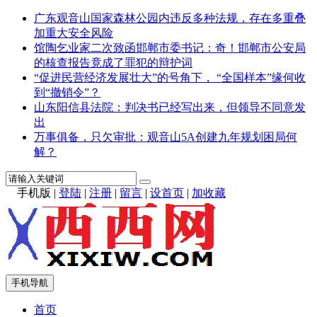
广东观音山国家森林公园内违反多种法规，存在多重叠
加重大安全风险
馆陶乞业家二次致函邯郸市委书记：奇！邯郸市公安局
的核查报告竟成了罪犯的辩护词
“促进民营经济发展壮大”的号角下， “全国样本”缘何收
到“撤销令”？
山东阳信县法院：判决书已经写出来，但领导不同意发
出
万事俱备，只欠审批：观音山5A创建九年规划困局何
解？
手机版
|
登陆
|
注册
|
留言
|
设首页
|
加收藏
手机导航
首页