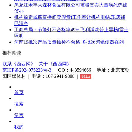
黑龙江禾丰大森林食品有限公司被曝售卖大量病死鸡被
侦办
机构鉴定戚薇直播间卖假货!工作室让机构删帖,现店铺
已清空
工商总局：节能灯不合格率49% 飞利浦欧普上黑榜|雷士
照明
河南19批次产品质量抽检不合格 多批次陶瓷便器在列
推荐阅读
联系《西西网》
|
关于《西西网》
京ICP备2024075223号-3
| QQ：443594666 | 地址：北京市朝
阳区媒体村 | 电话：167-2941-9888 |
51La
首页
搜索
留言
我的