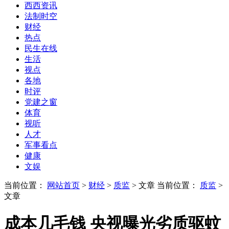
西西资讯
法制时空
财经
热点
民生在线
生活
视点
各地
时评
党建之窗
体育
视听
人才
军事看点
健康
文娱
当前位置：
网站首页
>
财经
>
质监
> 文章
当前位置：
质监
>
文章
成本几毛钱 央视曝光劣质驱蚊