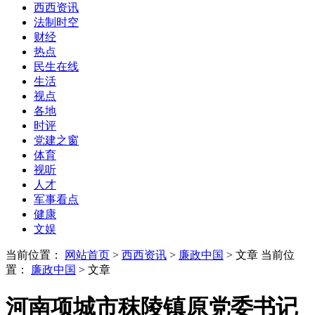
西西资讯
法制时空
财经
热点
民生在线
生活
视点
各地
时评
党建之窗
体育
视听
人才
军事看点
健康
文娱
当前位置：
网站首页
>
西西资讯
>
廉政中国
> 文章
当前位
置：
廉政中国
> 文章
河南项城市秣陵镇原党委书记