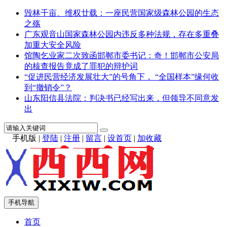
毁林千亩、维权廿载：一座民营国家级森林公园的生态
之殇
广东观音山国家森林公园内违反多种法规，存在多重叠
加重大安全风险
馆陶乞业家二次致函邯郸市委书记：奇！邯郸市公安局
的核查报告竟成了罪犯的辩护词
“促进民营经济发展壮大”的号角下， “全国样本”缘何收
到“撤销令”？
山东阳信县法院：判决书已经写出来，但领导不同意发
出
手机版
|
登陆
|
注册
|
留言
|
设首页
|
加收藏
手机导航
首页