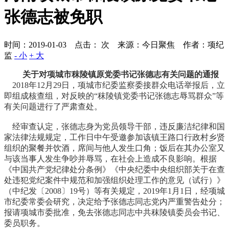
张德志被免职
时间：2019-01-03 点击：
次
来源：今日聚焦 作者：项纪
监
- 小
+ 大
关于对项城市秣陵镇原党委书记张德志有关问题的通报
2018年12月29日，项城市纪委监察委接群众电话举报后，立
即组成核查组，对反映的“秣陵镇党委书记张德志辱骂群众”等
有关问题进行了严肃查处。
经审查认定，张德志身为党员领导干部，违反廉洁纪律和国
家法律法规规定，工作日中午受邀参加该镇王路口行政村乡贤
组织的聚餐并饮酒，席间与他人发生口角；饭后在其办公室又
与该当事人发生争吵并辱骂，在社会上造成不良影响。根据
《中国共产党纪律处分条例》《中央纪委中央组织部关于在查
处违犯党纪案件中规范和加强组织处理工作的意见（试行）》
（中纪发〔2008〕19号）等有关规定，2019年1月1日，经项城
市纪委常委会研究，决定给予张德志同志党内严重警告处分；
报请项城市委批准，免去张德志同志中共秣陵镇委员会书记、
委员职务。