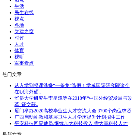
生活
民生在线
视点
各地
党建之窗
时评
人才
体育
视听
军事看点
热门文章
从入学到授课涉嫌“一条龙”造假！学威国际研究院这个
在职海外硕..
华侨大学研究生李星潭等在2018年“中国外经贸发展与改
革”征文获..
厦门举办2020高校毕业生人才交流大会 3700个岗位求贤
广西启动幼教和基层卫生人才学历提升计划招生工作
平安科技回应裁员:继续加大科技投入 需大量科技人才
最新文章