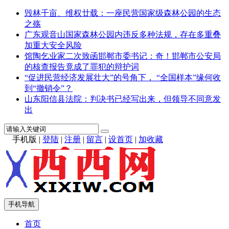
毁林千亩、维权廿载：一座民营国家级森林公园的生态
之殇
广东观音山国家森林公园内违反多种法规，存在多重叠
加重大安全风险
馆陶乞业家二次致函邯郸市委书记：奇！邯郸市公安局
的核查报告竟成了罪犯的辩护词
“促进民营经济发展壮大”的号角下， “全国样本”缘何收
到“撤销令”？
山东阳信县法院：判决书已经写出来，但领导不同意发
出
手机版
|
登陆
|
注册
|
留言
|
设首页
|
加收藏
手机导航
首页