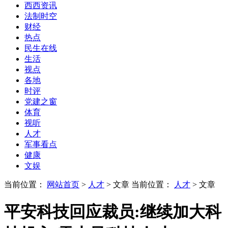
西西资讯
法制时空
财经
热点
民生在线
生活
视点
各地
时评
党建之窗
体育
视听
人才
军事看点
健康
文娱
当前位置：
网站首页
>
人才
> 文章
当前位置：
人才
> 文章
平安科技回应裁员:继续加大科