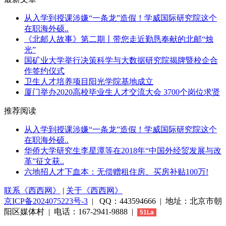
从入学到授课涉嫌“一条龙”造假！学威国际研究院这个
在职海外硕..
《北邮人故事》第二期丨带您走近勤恳奉献的北邮“烛
光”
国矿业大学举行决策科学与大数据研究院揭牌暨校企合
作签约仪式
卫生人才培养项目阳光学院基地成立
厦门举办2020高校毕业生人才交流大会 3700个岗位求贤
推荐阅读
从入学到授课涉嫌“一条龙”造假！学威国际研究院这个
在职海外硕..
华侨大学研究生李星潭等在2018年“中国外经贸发展与改
革”征文获..
六地招人才下血本：无偿赠租住房、买房补贴100万!
联系《西西网》
|
关于《西西网》
京ICP备2024075223号-3
| QQ：443594666 | 地址：北京市朝
阳区媒体村 | 电话：167-2941-9888 |
51La