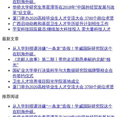
在职海外硕..
华侨大学研究生李星潭等在2018年“中国外经贸发展与改
革”征文获..
厦门举办2020高校毕业生人才交流大会 3700个岗位求贤
广西启动幼教和基层卫生人才学历提升计划招生工作
平安科技回应裁员:继续加大科技投入 需大量科技人才
最新文章
从入学到授课涉嫌“一条龙”造假！学威国际研究院这个
在职海外硕..
《北邮人故事》第二期丨带您走近勤恳奉献的北邮“烛
光”
国矿业大学举行决策科学与大数据研究院揭牌暨校企合
作签约仪式
卫生人才培养项目阳光学院基地成立
厦门举办2020高校毕业生人才交流大会 3700个岗位求贤
推荐阅读
从入学到授课涉嫌“一条龙”造假！学威国际研究院这个
在职海外硕..