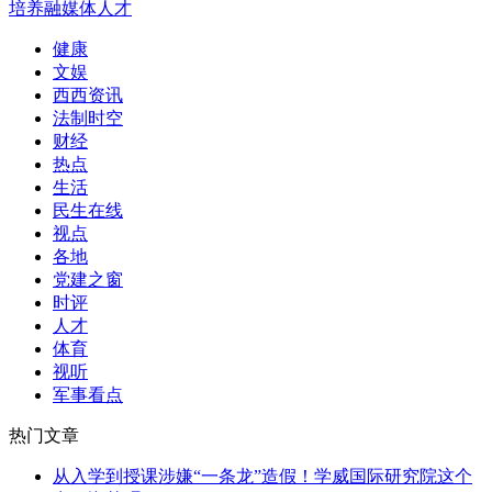
培养融媒体人才
健康
文娱
西西资讯
法制时空
财经
热点
生活
民生在线
视点
各地
党建之窗
时评
人才
体育
视听
军事看点
热门文章
从入学到授课涉嫌“一条龙”造假！学威国际研究院这个