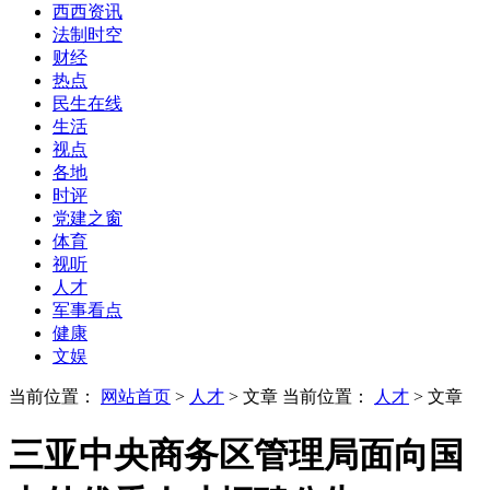
西西资讯
法制时空
财经
热点
民生在线
生活
视点
各地
时评
党建之窗
体育
视听
人才
军事看点
健康
文娱
当前位置：
网站首页
>
人才
> 文章
当前位置：
人才
> 文章
三亚中央商务区管理局面向国