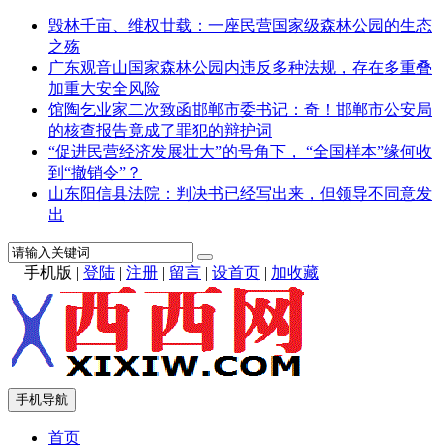
毁林千亩、维权廿载：一座民营国家级森林公园的生态
之殇
广东观音山国家森林公园内违反多种法规，存在多重叠
加重大安全风险
馆陶乞业家二次致函邯郸市委书记：奇！邯郸市公安局
的核查报告竟成了罪犯的辩护词
“促进民营经济发展壮大”的号角下， “全国样本”缘何收
到“撤销令”？
山东阳信县法院：判决书已经写出来，但领导不同意发
出
手机版
|
登陆
|
注册
|
留言
|
设首页
|
加收藏
手机导航
首页