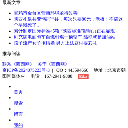
最新文章
宝鸡市金台区营商环境亟待改善
陕西礼泉县变“窑子”县，每次只要80元，老板：不搞这
个早饿死了..
累计制定国际标准45项 “陕西标准”影响力正在显现
刚充满电面包车自燃引燃一辆轿车 隔壁就是加油站
孩子流产女子拒结婚 男方上法庭讨要彩礼
推荐阅读
联系《西西网》
|
关于《西西网》
京ICP备2024075223号-3
| QQ：443594666 | 地址：北京市朝
阳区媒体村 | 电话：167-2941-9888 |
51La
首页
搜索
留言
我的