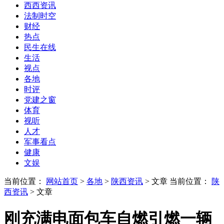
西西资讯
法制时空
财经
热点
民生在线
生活
视点
各地
时评
党建之窗
体育
视听
人才
军事看点
健康
文娱
当前位置：
网站首页
>
各地
>
陕西资讯
> 文章
当前位置：
陕
西资讯
> 文章
刚充满电面包车自燃引燃一辆