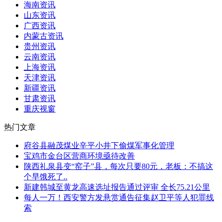
海南资讯
山东资讯
广西资讯
内蒙古资讯
贵州资讯
云南资讯
上海资讯
天津资讯
新疆资讯
甘肃资讯
重庆视窗
热门文章
府谷县融茂煤业辛平小井下偷煤军事化管理
宝鸡市金台区营商环境亟待改善
陕西礼泉县变“窑子”县，每次只要80元，老板：不搞这
个早饿死了..
新建韩城至黄龙高速选址报告通过评审 全长75.21公里
每人一万！西安警方发悬赏通告征集赵卫平等人犯罪线
索