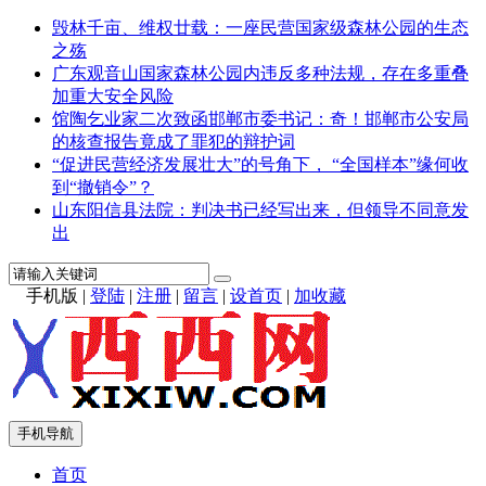
毁林千亩、维权廿载：一座民营国家级森林公园的生态
之殇
广东观音山国家森林公园内违反多种法规，存在多重叠
加重大安全风险
馆陶乞业家二次致函邯郸市委书记：奇！邯郸市公安局
的核查报告竟成了罪犯的辩护词
“促进民营经济发展壮大”的号角下， “全国样本”缘何收
到“撤销令”？
山东阳信县法院：判决书已经写出来，但领导不同意发
出
手机版
|
登陆
|
注册
|
留言
|
设首页
|
加收藏
手机导航
首页