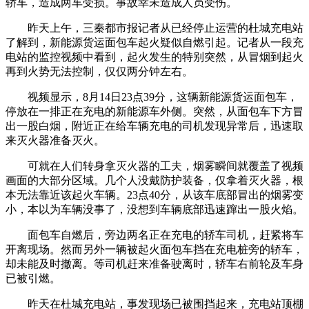
轿车，造成两车受损。事故幸未造成人员受伤。
昨天上午，三秦都市报记者从已经停止运营的杜城充电站
了解到，新能源货运面包车起火疑似自燃引起。记者从一段充
电站的监控视频中看到，起火发生的特别突然，从冒烟到起火
再到火势无法控制，仅仅两分钟左右。
视频显示，8月14日23点39分，这辆新能源货运面包车，
停放在一排正在充电的新能源车外侧。突然，从面包车下方冒
出一股白烟，附近正在给车辆充电的司机发现异常后，迅速取
来灭火器准备灭火。
可就在人们转身拿灭火器的工夫，烟雾瞬间就覆盖了视频
画面的大部分区域。几个人没戴防护装备，仅拿着灭火器，根
本无法靠近该起火车辆。23点40分，从该车底部冒出的烟雾变
小，本以为车辆没事了，没想到车辆底部迅速蹿出一股火焰。
面包车自燃后，旁边两名正在充电的轿车司机，赶紧将车
开离现场。然而另外一辆被起火面包车挡在充电桩旁的轿车，
却未能及时撤离。等司机赶来准备驶离时，轿车右前轮及车身
已被引燃。
昨天在杜城充电站，事发现场已被围挡起来，充电站顶棚