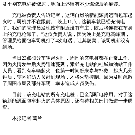
及个别充电桩被烧坏，地面上还留有不少燃烧后的痕迹。
充电站负责人告诉记者，这辆自燃的新能源货运面包车起
火时，司机并不在跟前。“晚上11点，这辆车就已经充满电
了。我们的管理员发现该车附近没有车主，随后将连接在车身
上的充电枪卸了。”这位负责人说，因为晚上是充电高峰期，
管理员给面包车司机打了4次电话，让其驶离，该司机都没有
到场。
当日23点40分车辆起火时，周围的充电桩都在正常工作。
因为火情发生后火势迅速蔓延，紧邻充电站的杜城加油站工作
人员，看到有车辆起火，也第一时间赶来参与扑救。起火几分
钟后，辖区消防人员赶到现场，才将火势控制。因为及时疏散
了周围市民及部分车辆，幸未造成人员受伤。
目前，该充电站的所有充电桩，已全部断电停用。对于这
辆新能源面包车起火的具体原因，还有待相关部门做进一步调
查。
本报记者 葛兰