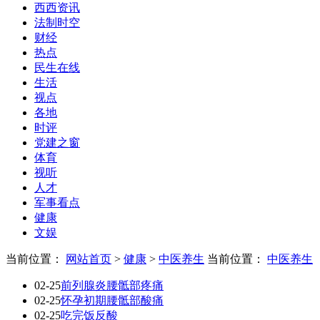
西西资讯
法制时空
财经
热点
民生在线
生活
视点
各地
时评
党建之窗
体育
视听
人才
军事看点
健康
文娱
当前位置：
网站首页
>
健康
>
中医养生
当前位置：
中医养生
02-25
前列腺炎腰骶部疼痛
02-25
怀孕初期腰骶部酸痛
02-25
吃完饭反酸