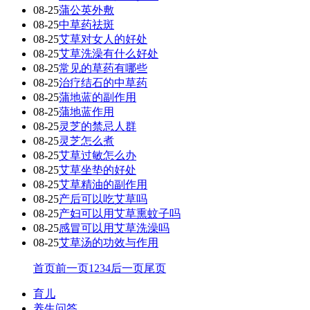
08-25
蒲公英外敷
08-25
中草药祛斑
08-25
艾草对女人的好处
08-25
艾草洗澡有什么好处
08-25
常见的草药有哪些
08-25
治疗结石的中草药
08-25
蒲地蓝的副作用
08-25
蒲地蓝作用
08-25
灵芝的禁忌人群
08-25
灵芝怎么煮
08-25
艾草过敏怎么办
08-25
艾草坐垫的好处
08-25
艾草精油的副作用
08-25
产后可以吃艾草吗
08-25
产妇可以用艾草熏蚊子吗
08-25
感冒可以用艾草洗澡吗
08-25
艾草汤的功效与作用
首页
前一页
1
2
3
4
后一页
尾页
育儿
养生问答