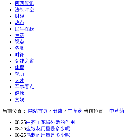
西西资讯
法制时空
财经
热点
民生在线
生活
视点
各地
时评
党建之窗
体育
视听
人才
军事看点
健康
文娱
当前位置：
网站首页
>
健康
>
中草药
当前位置：
中草药
08-25
白芥子花椒外敷的作用
08-25
金银花用量是多少呢
08-25
皂刺的用量是多少呢