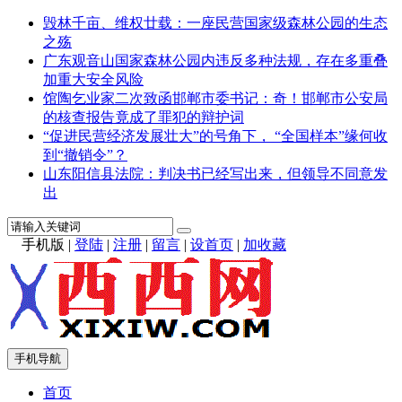
毁林千亩、维权廿载：一座民营国家级森林公园的生态
之殇
广东观音山国家森林公园内违反多种法规，存在多重叠
加重大安全风险
馆陶乞业家二次致函邯郸市委书记：奇！邯郸市公安局
的核查报告竟成了罪犯的辩护词
“促进民营经济发展壮大”的号角下， “全国样本”缘何收
到“撤销令”？
山东阳信县法院：判决书已经写出来，但领导不同意发
出
手机版
|
登陆
|
注册
|
留言
|
设首页
|
加收藏
手机导航
首页