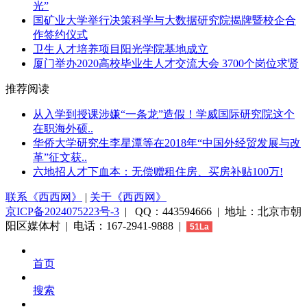
光”
国矿业大学举行决策科学与大数据研究院揭牌暨校企合
作签约仪式
卫生人才培养项目阳光学院基地成立
厦门举办2020高校毕业生人才交流大会 3700个岗位求贤
推荐阅读
从入学到授课涉嫌“一条龙”造假！学威国际研究院这个
在职海外硕..
华侨大学研究生李星潭等在2018年“中国外经贸发展与改
革”征文获..
六地招人才下血本：无偿赠租住房、买房补贴100万!
联系《西西网》
|
关于《西西网》
京ICP备2024075223号-3
| QQ：443594666 | 地址：北京市朝
阳区媒体村 | 电话：167-2941-9888 |
51La
首页
搜索