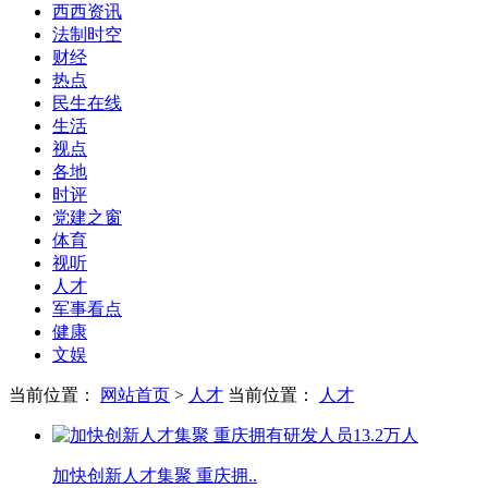
西西资讯
法制时空
财经
热点
民生在线
生活
视点
各地
时评
党建之窗
体育
视听
人才
军事看点
健康
文娱
当前位置：
网站首页
>
人才
当前位置：
人才
加快创新人才集聚 重庆拥..