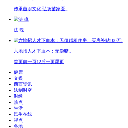
传承苗乡文化 弘扬苗家医..
法 魂
六地招人才下血本：无偿赠..
首页
前一页
1
2
后一页
尾页
健康
文娱
西西资讯
法制时空
财经
热点
生活
民生在线
视点
各地