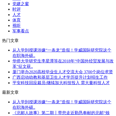
党建之窗
时评
人才
体育
视听
军事看点
热门文章
从入学到授课涉嫌“一条龙”造假！学威国际研究院这个
在职海外硕..
华侨大学研究生李星潭等在2018年“中国外经贸发展与改
革”征文获..
厦门举办2020高校毕业生人才交流大会 3700个岗位求贤
广西启动幼教和基层卫生人才学历提升计划招生工作
平安科技回应裁员:继续加大科技投入 需大量科技人才
最新文章
从入学到授课涉嫌“一条龙”造假！学威国际研究院这个
在职海外硕..
《北邮人故事》第二期丨带您走近勤恳奉献的北邮“烛