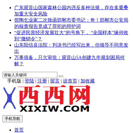
广东观音山国家森林公园内违反多种法规，存在多重叠
加重大安全风险
馆陶乞业家二次致函邯郸市委书记：奇！邯郸市公安局
的核查报告竟成了罪犯的辩护词
“促进民营经济发展壮大”的号角下， “全国样本”缘何收
到“撤销令”？
山东阳信县法院：判决书已经写出来，但领导不同意发
出
万事俱备，只欠审批：观音山5A创建九年规划困局何
解？
手机版
|
登陆
|
注册
|
留言
|
设首页
|
加收藏
手机导航
首页