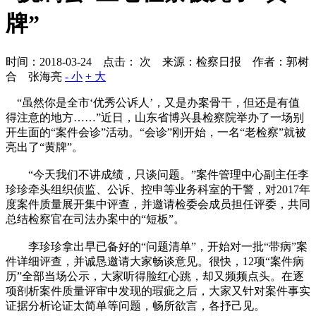
牌”
时间：2018-03-24 点击：
次
来源：检察日报 作者：郭树
合 张海亮
- 小
+ 大
“虽然你是全市‘优秀公诉人’，又是办案骨干，但还是有值
得注意的地方……”近日，山东省博兴县检察院举办了一场别
开生面的“案件会诊”活动。“会诊”刚开始，一名“老检察”就被
亮出了“黄牌”。
“今天我们不讲成绩，只谈问题。”案件管理中心副主任李
珍珍牵头组织侦监、公诉、控申等业务科室的干警，对2017年
度案件质量展开集中评查，并邀请检委会成员担任评委，共同
总结检察官在司法办案中的“短板”。
李珍珍拿出早已备好的“问题清单”，开始对一批“带病”案
件详细评查，并诚恳邀请大家畅谈意见。很快，12项“案件病
历”全部当场公示，大家听得脸红心跳，却又频频点头。在逐
项剖析案件质量评审中发现的瑕疵之后，大家又针对案件事实
证据分析论证太简单等问题，畅所欲言，各抒己见。