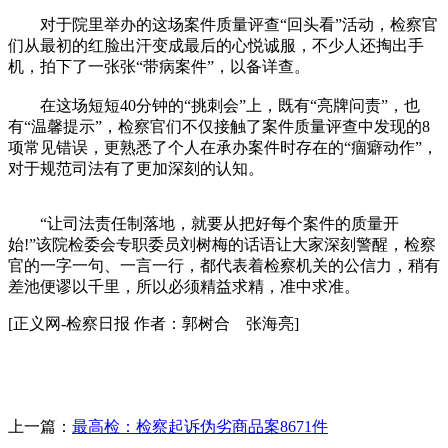
对于院里举办的这场案件质量评查“回头看”活动，检察官
们从最初的红脸出汗变成最后的心悦诚服，不少人还掏出手
机，拍下了一张张“带病案件”，以备详查。
在这场短短40分钟的“挑刺会”上，既有“亮牌问责”，也
有“温馨提示”，检察官们不仅接触了案件质量评查中发现的8
项常见错误，更熟悉了个人在承办案件时存在的“痼癖动作”，
对于规范司法有了更加深刻的认知。
“让司法责任制落地，就要从把好每个案件的质量开
始!”该院检委会专职委员刘树梅的话语让大家深刻警醒，检察
官的一字一句、一言一行，都代表着检察机关的公信力，稍有
差池便谬以千里，所以必须精益求精，准中求准。
[
正义网-检察日报 作者：郭树合 张海亮]
上一篇：
最高检：检察起诉伪劣商品案8671件