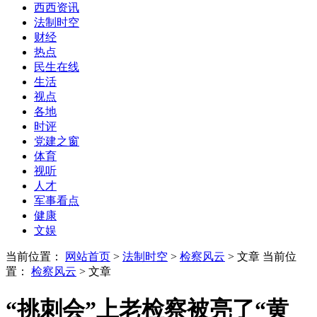
西西资讯
法制时空
财经
热点
民生在线
生活
视点
各地
时评
党建之窗
体育
视听
人才
军事看点
健康
文娱
当前位置：
网站首页
>
法制时空
>
检察风云
> 文章
当前位
置：
检察风云
> 文章
“挑刺会”上老检察被亮了“黄