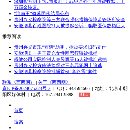
深圳检方纠正“纸面服刑”：罪犯监外十年后被收监，千
万罚金恢复..
“淮南王”盗墓团伙结局公布
贵州兴义检察院等三方联合强化措施保障监管场所安全
安徽泗县百姓医院21人被提起公诉：骗取医保数额巨大
推荐阅读
贵州兴义市现“奇葩”劫匪，抢劫要求扫码支付
安徽泗县一男子冒充女性网恋行骗被批捕
权健公司实际控制人束昱辉等16人被批准逮捕
贵州兴义检方依法监督对三名罪犯网上追逃
安徽泗县检察院院批捕首例“套路贷”案件
联系《西西网》
|
关于《西西网》
京ICP备2024075223号-3
| QQ：443594666 | 地址：北京市朝
阳区媒体村 | 电话：167-2941-9888 |
51La
首页
搜索