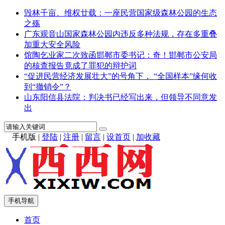
毁林千亩、维权廿载：一座民营国家级森林公园的生态
之殇
广东观音山国家森林公园内违反多种法规，存在多重叠
加重大安全风险
馆陶乞业家二次致函邯郸市委书记：奇！邯郸市公安局
的核查报告竟成了罪犯的辩护词
“促进民营经济发展壮大”的号角下， “全国样本”缘何收
到“撤销令”？
山东阳信县法院：判决书已经写出来，但领导不同意发
出
手机版
|
登陆
|
注册
|
留言
|
设首页
|
加收藏
手机导航
首页