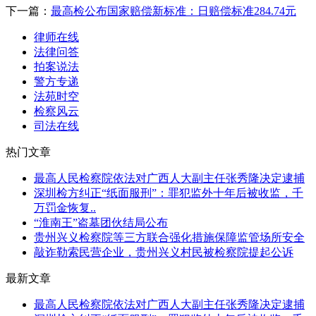
下一篇：
最高检公布国家赔偿新标准：日赔偿标准284.74元
律师在线
法律问答
拍案说法
警方专递
法苑时空
检察风云
司法在线
热门文章
最高人民检察院依法对广西人大副主任张秀隆决定逮捕
深圳检方纠正“纸面服刑”：罪犯监外十年后被收监，千
万罚金恢复..
“淮南王”盗墓团伙结局公布
贵州兴义检察院等三方联合强化措施保障监管场所安全
敲诈勒索民营企业，贵州兴义村民被检察院提起公诉
最新文章
最高人民检察院依法对广西人大副主任张秀隆决定逮捕