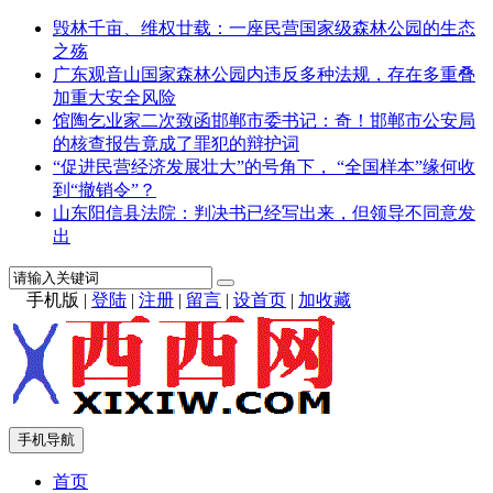
毁林千亩、维权廿载：一座民营国家级森林公园的生态
之殇
广东观音山国家森林公园内违反多种法规，存在多重叠
加重大安全风险
馆陶乞业家二次致函邯郸市委书记：奇！邯郸市公安局
的核查报告竟成了罪犯的辩护词
“促进民营经济发展壮大”的号角下， “全国样本”缘何收
到“撤销令”？
山东阳信县法院：判决书已经写出来，但领导不同意发
出
手机版
|
登陆
|
注册
|
留言
|
设首页
|
加收藏
手机导航
首页