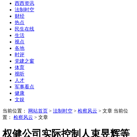
西西资讯
法制时空
财经
热点
民生在线
生活
视点
各地
时评
党建之窗
体育
视听
人才
军事看点
健康
文娱
当前位置：
网站首页
>
法制时空
>
检察风云
> 文章
当前位
置：
检察风云
> 文章
权健公司实际控制人束昱辉等