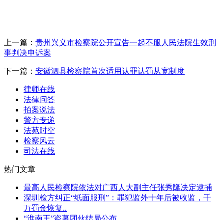
上一篇：
贵州兴义市检察院公开宣告一起不服人民法院生效刑
事判决申诉案
下一篇：
安徽泗县检察院首次适用认罪认罚从宽制度
律师在线
法律问答
拍案说法
警方专递
法苑时空
检察风云
司法在线
热门文章
最高人民检察院依法对广西人大副主任张秀隆决定逮捕
深圳检方纠正“纸面服刑”：罪犯监外十年后被收监，千
万罚金恢复..
“淮南王”盗墓团伙结局公布