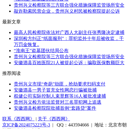
贵州兴义检察院等三方联合强化措施保障监管场所安全
敲诈勒索民营企业，贵州兴义村民被检察院提起公诉
最新文章
最高人民检察院依法对广西人大副主任张秀隆决定逮捕
深圳检方纠正“纸面服刑”：罪犯监外十年后被收监，千
万罚金恢复..
“淮南王”盗墓团伙结局公布
贵州兴义检察院等三方联合强化措施保障监管场所安全
安徽泗县百姓医院21人被提起公诉：骗取医保数额巨大
推荐阅读
贵州兴义市现“奇葩”劫匪，抢劫要求扫码支付
安徽泗县一男子冒充女性网恋行骗被批捕
权健公司实际控制人束昱辉等16人被批准逮捕
贵州兴义检方依法监督对三名罪犯网上追逃
安徽泗县检察院院批捕首例“套路贷”案件
联系《西西网》
|
关于《西西网》
京ICP备2024075223号-3
| QQ：443594666 | 地址：北京市朝