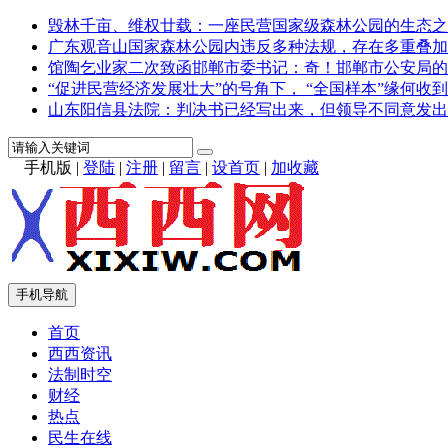
毁林千亩、维权廿载：一座民营国家级森林公园的生态之
广东观音山国家森林公园内违反多种法规，存在多重叠加
馆陶乞业家二次致函邯郸市委书记：奇！邯郸市公安局的
“促进民营经济发展壮大”的号角下， “全国样本”缘何收到
山东阳信县法院：判决书已经写出来，但领导不同意发出
手机版
|
登陆
|
注册
|
留言
|
设首页
|
加收藏
手机导航
首页
西西资讯
法制时空
财经
热点
民生在线