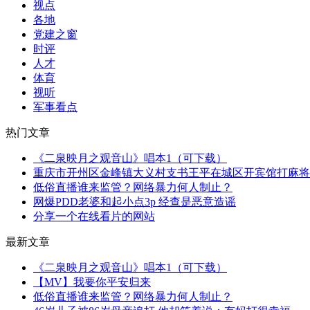
视点
各地
党建之窗
时评
人才
体育
视听
军事看点
热门文章
《二泉映月之观音山》唱本1（可下载）
重庆市开州区金峰镇大义村支书王平在城区开宾馆打麻将
低俗直播谁来监管？网络暴力何人制止？
网爆PDD老婆和起小点3p 经查是恶意造谣
分享一个在线看片的网站
最新文章
《二泉映月之观音山》唱本1（可下载）
【MV】我要你平安归来
低俗直播谁来监管？网络暴力何人制止？