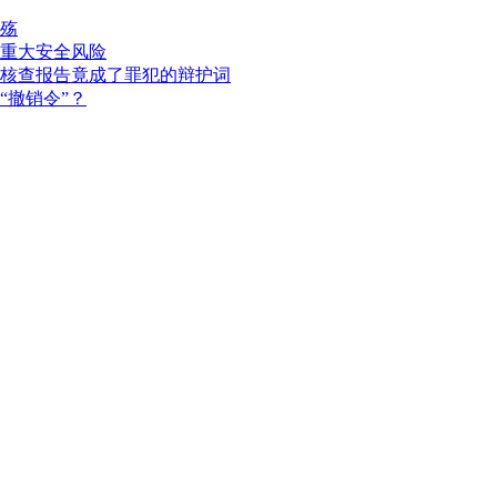
殇
重大安全风险
核查报告竟成了罪犯的辩护词
“撤销令”？