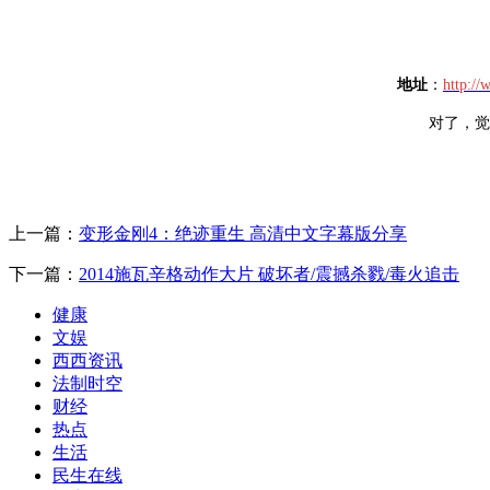
地址
：
http:/
对了，觉
上一篇：
变形金刚4：绝迹重生 高清中文字幕版分享
下一篇：
2014施瓦辛格动作大片 破坏者/震撼杀戮/毒火追击
健康
文娱
西西资讯
法制时空
财经
热点
生活
民生在线