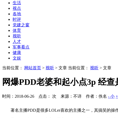
生活
视点
各地
时评
党建之窗
体育
视听
人才
军事看点
健康
文娱
当前位置：
网站首页
>
视听
> 文章
当前位置：
视听
> 文章
网爆PDD老婆和起小点3p 经
时间：2018-06-26 点击：
次
来源：不详 作者：佚名
- 小
著名主播PDD是很多LOLer喜欢的主播之一，其搞笑的操作