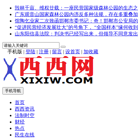
毁林千亩、维权廿载：一座民营国家级森林公园的生态之
广东观音山国家森林公园内违反多种法规，存在多重叠加
馆陶乞业家二次致函邯郸市委书记：奇！邯郸市公安局的
“促进民营经济发展壮大”的号角下， “全国样本”缘何收到
山东阳信县法院：判决书已经写出来，但领导不同意发出
手机版
|
登陆
|
注册
|
留言
|
设首页
|
加收藏
手机导航
首页
西西资讯
法制时空
财经
热点
民生在线