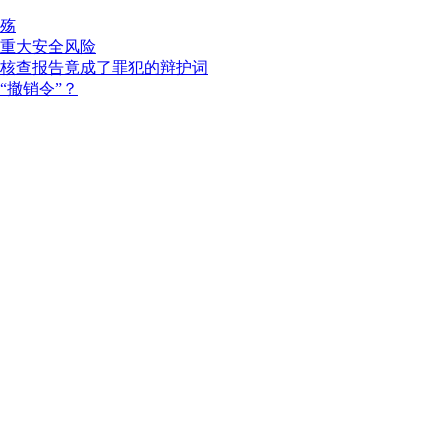
殇
重大安全风险
核查报告竟成了罪犯的辩护词
“撤销令”？