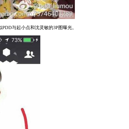
PDD与起小点和沈灵敏的3P图曝光。