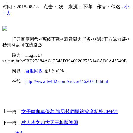
时间：2018-08-18 点击：
次
来源：不详 作者：佚名
- 小
+ 大
打开百度网盘->离线下载->新建磁力任务->粘贴下方磁力链->
秒到网盘可在线播放
磁力：magnet:?
xt=urn:btih:9BD27884AC12548D3940626F53514CAD0A43549B
网盘：
百度网盘
密码: s62k
在线：
http://www.tv432.com/video/?4620-0-0.html
上一篇：
女子做卵巢保养 遭男技师脱裤按摩私处20分钟
下一篇：
狄人杰之四大天王枪版资源