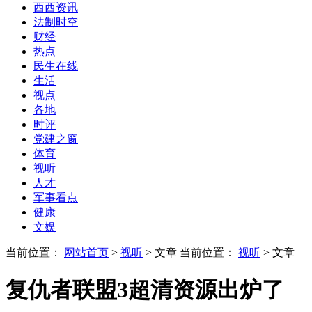
西西资讯
法制时空
财经
热点
民生在线
生活
视点
各地
时评
党建之窗
体育
视听
人才
军事看点
健康
文娱
当前位置：
网站首页
>
视听
> 文章
当前位置：
视听
> 文章
复仇者联盟3超清资源出炉了