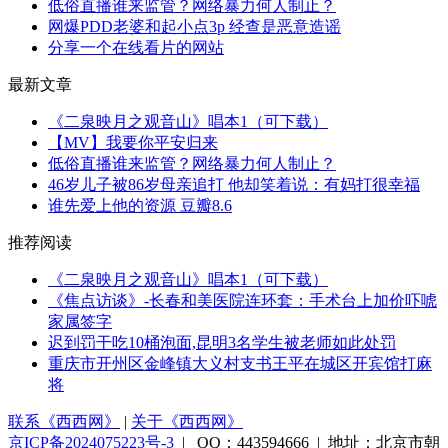
低俗直播谁来监管？网络暴力何人制止？
网爆PDD老婆和起小点3p 经查是恶意造谣
分享一个在线看片的网站
最新文章
《二泉映月之观音山》唱本1（可下载）
【MV】我要你平安归来
低俗直播谁来监管？网络暴力何人制止？
46岁儿子被86岁母亲追打 他却笑着说：有妈打很幸福
谁先爱上他的资源 豆瓣8.6
推荐阅读
《二泉映月之观音山》唱本1（可下载）
《焦点访谈》-长春和美医院连环套：手术台上加价吓唬
家属签字
迟到罚干吃10桶泡面,昆明3名学生被老师如此处罚
重庆市开州区金峰镇大义村支书王平在城区开宾馆打麻
将
联系《西西网》
|
关于《西西网》
京ICP备2024075223号-3
| QQ：443594666 | 地址：北京市朝