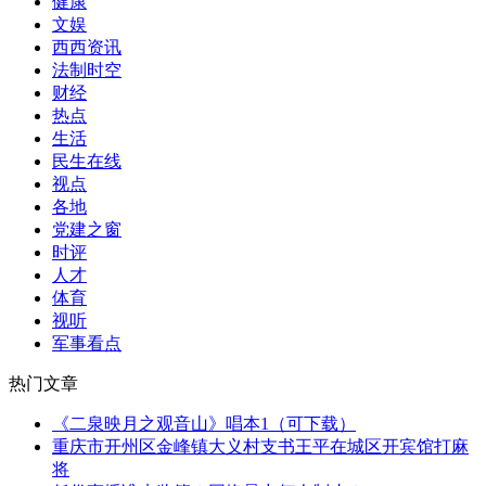
健康
文娱
西西资讯
法制时空
财经
热点
生活
民生在线
视点
各地
党建之窗
时评
人才
体育
视听
军事看点
热门文章
《二泉映月之观音山》唱本1（可下载）
重庆市开州区金峰镇大义村支书王平在城区开宾馆打麻
将