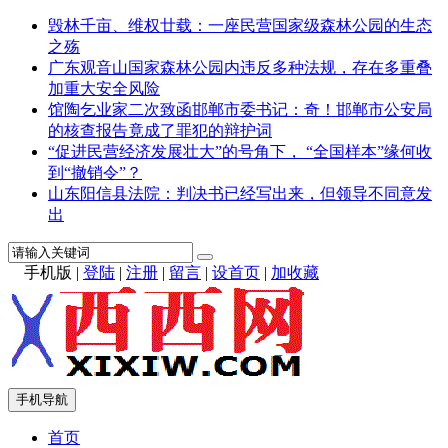
毁林千亩、维权廿载：一座民营国家级森林公园的生态
之殇
广东观音山国家森林公园内违反多种法规，存在多重叠
加重大安全风险
馆陶乞业家二次致函邯郸市委书记：奇！邯郸市公安局
的核查报告竟成了罪犯的辩护词
“促进民营经济发展壮大”的号角下， “全国样本”缘何收
到“撤销令”？
山东阳信县法院：判决书已经写出来，但领导不同意发
出
手机版
|
登陆
|
注册
|
留言
|
设首页
|
加收藏
手机导航
首页