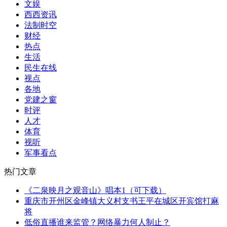
文娱
西西资讯
法制时空
财经
热点
生活
民生在线
视点
各地
党建之窗
时评
人才
体育
视听
军事看点
热门文章
《二泉映月之观音山》唱本1（可下载）
重庆市开州区金峰镇大义村支书王平在城区开宾馆打麻
将
低俗直播谁来监管？网络暴力何人制止？