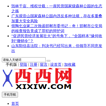
毁林千亩、维权廿载：一座民营国家级森林公园的生态
之殇
广东观音山国家森林公园内违反多种法规，存在多重叠
加重大安全风险
馆陶乞业家二次致函邯郸市委书记：奇！邯郸市公安局
的核查报告竟成了罪犯的辩护词
“促进民营经济发展壮大”的号角下， “全国样本”缘何收
到“撤销令”？
山东阳信县法院：判决书已经写出来，但领导不同意发
出
手机版
|
登陆
|
注册
|
留言
|
设首页
|
加收藏
手机导航
首页