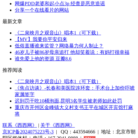
网爆PDD老婆和起小点3p 经查是恶意造谣
分享一个在线看片的网站
最新文章
《二泉映月之观音山》唱本1（可下载）
【MV】我要你平安归来
低俗直播谁来监管？网络暴力何人制止？
46岁儿子被86岁母亲追打 他却笑着说：有妈打很幸福
谁先爱上他的资源 豆瓣8.6
推荐阅读
《二泉映月之观音山》唱本1（可下载）
《焦点访谈》-长春和美医院连环套：手术台上加价吓唬
家属签字
迟到罚干吃10桶泡面,昆明3名学生被老师如此处罚
重庆市开州区金峰镇大义村支书王平在城区开宾馆打麻
将
联系《西西网》
|
关于《西西网》
京ICP备2024075223号-3
| QQ：443594666 | 地址：北京市朝