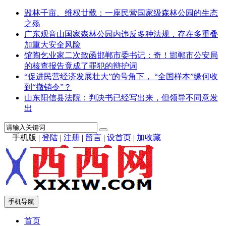
毁林千亩、维权廿载：一座民营国家级森林公园的生态
之殇
广东观音山国家森林公园内违反多种法规，存在多重叠
加重大安全风险
馆陶乞业家二次致函邯郸市委书记：奇！邯郸市公安局
的核查报告竟成了罪犯的辩护词
“促进民营经济发展壮大”的号角下， “全国样本”缘何收
到“撤销令”？
山东阳信县法院：判决书已经写出来，但领导不同意发
出
手机版
|
登陆
|
注册
|
留言
|
设首页
|
加收藏
手机导航
首页