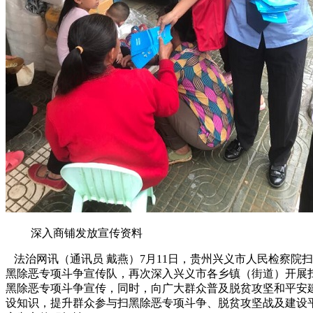
深入商铺发放宣传资料
法治网讯（通讯员 戴燕）7月11日，贵州兴义市人民检察院扫
黑除恶专项斗争宣传队，再次深入兴义市各乡镇（街道）开展
黑除恶专项斗争宣传，同时，向广大群众普及脱贫攻坚和平安
设知识，提升群众参与扫黑除恶专项斗争、脱贫攻坚战及建设