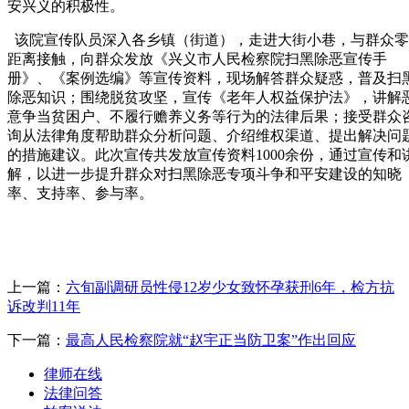
安兴义的积极性。
该院宣传队员深入各乡镇（街道），走进大街小巷，与群众零
距离接触，向群众发放《兴义市人民检察院扫黑除恶宣传手
册》、《案例选编》等宣传资料，现场解答群众疑惑，普及扫
除恶知识；围绕脱贫攻坚，宣传《老年人权益保护法》，讲解
意争当贫困户、不履行赡养义务等行为的法律后果；接受群众
询从法律角度帮助群众分析问题、介绍维权渠道、提出解决问
的措施建议。此次宣传共发放宣传资料1000余份，通过宣传和
解，以进一步提升群众对扫黑除恶专项斗争和平安建设的知晓
率、支持率、参与率。
上一篇：
六旬副调研员性侵12岁少女致怀孕获刑6年，检方抗
诉改判11年
下一篇：
最高人民检察院就“赵宇正当防卫案”作出回应
律师在线
法律问答