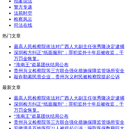
拍案说法
警方专递
法苑时空
检察风云
司法在线
热门文章
最高人民检察院依法对广西人大副主任张秀隆决定逮捕
深圳检方纠正“纸面服刑”：罪犯监外十年后被收监，千
万罚金恢复..
“淮南王”盗墓团伙结局公布
贵州兴义检察院等三方联合强化措施保障监管场所安全
敲诈勒索民营企业，贵州兴义村民被检察院提起公诉
最新文章
最高人民检察院依法对广西人大副主任张秀隆决定逮捕
深圳检方纠正“纸面服刑”：罪犯监外十年后被收监，千
万罚金恢复..
“淮南王”盗墓团伙结局公布
贵州兴义检察院等三方联合强化措施保障监管场所安全
安徽泗县百姓医院21人被提起公诉：骗取医保数额巨大