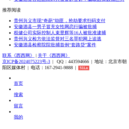
推荐阅读
贵州兴义市现“奇葩”劫匪，抢劫要求扫码支付
安徽泗县一男子冒充女性网恋行骗被批捕
权健公司实际控制人束昱辉等16人被批准逮捕
贵州兴义检方依法监督对三名罪犯网上追逃
安徽泗县检察院院批捕首例“套路贷”案件
联系《西西网》
|
关于《西西网》
京ICP备2024075223号-3
| QQ：443594666 | 地址：北京市朝
阳区媒体村 | 电话：167-2941-9888 |
51La
首页
搜索
留言
我的