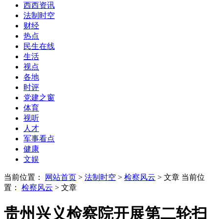
西西资讯
法制时空
财经
热点
民生在线
生活
视点
各地
时评
党建之窗
体育
视听
人才
军事看点
健康
文娱
当前位置：
网站首页
>
法制时空
>
检察风云
> 文章
当前位
置：
检察风云
> 文章
贵州兴义检察院开展第二轮扫