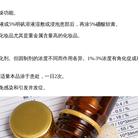
燥功能。
溶液或5%明矾溶液湿敷或浸泡患部后，再涂5%硼酸软膏。
用化妆品尤其是重金属含量高的化妆品。
剂。但因制剂的浓度不同而作用各异。1%-3%浓度有角化促成和
取适量本品涂于患处，一日2次。
免感染和引发并发症。