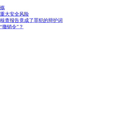
殇
重大安全风险
核查报告竟成了罪犯的辩护词
“撤销令”？