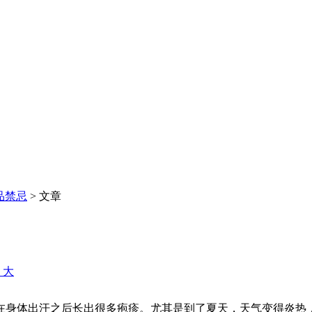
品禁忌
> 文章
+ 大
在身体出汗之后长出很多疱疹。尤其是到了夏天，天气变得炎热