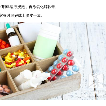
3%明矾溶液浸泡，再涂氧化锌软膏。
家务时最好戴上胶皮手套。