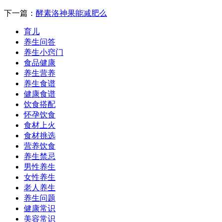
下一篇：
酵素洛神果能减肥么
育儿
养生问答
养生小窍门
食品健康
养生营养
养生食谱
健康食谱
饮食搭配
怀孕饮食
食材上火
食材挑选
营养饮食
养生禁忌
男性养生
女性养生
老人养生
养生问题
健康常识
美容常识