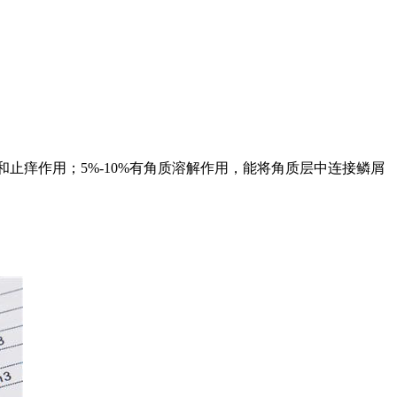
止痒作用；5%-10%有角质溶解作用，能将角质层中连接鳞屑