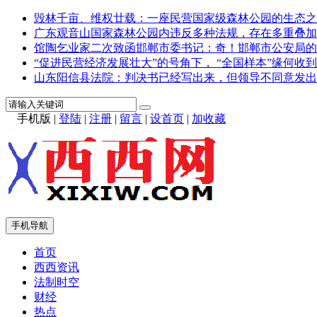
毁林千亩、维权廿载：一座民营国家级森林公园的生态之
广东观音山国家森林公园内违反多种法规，存在多重叠加
馆陶乞业家二次致函邯郸市委书记：奇！邯郸市公安局的
“促进民营经济发展壮大”的号角下， “全国样本”缘何收到
山东阳信县法院：判决书已经写出来，但领导不同意发出
手机版
|
登陆
|
注册
|
留言
|
设首页
|
加收藏
手机导航
首页
西西资讯
法制时空
财经
热点