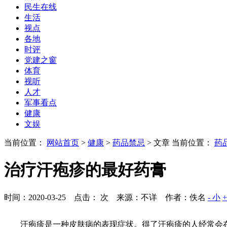
民生在线
生活
视点
各地
时评
党建之窗
体育
视听
人才
军事看点
健康
文娱
当前位置：
网站首页
>
健康
>
药品禁忌
> 文章
当前位置：
药
治疗汗疱疹的最好药膏
时间：2020-03-25 点击：
次
来源：不详 作者：佚名
- 小
汗疱疹是一种皮肤病的表现症状。得了汗疱疹的人经常会