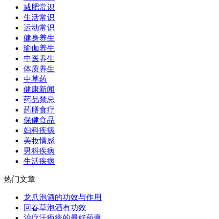
减肥常识
生活常识
运动常识
健身养生
瑜伽养生
中医养生
体质养生
中草药
健康新闻
药品禁忌
药膳食疗
保健食品
妇科疾病
美妆情感
男科疾病
生活疾病
热门文章
龙爪泡酒的功效与作用
回春草泡酒有功效
治疗汗疱疹的最好药膏