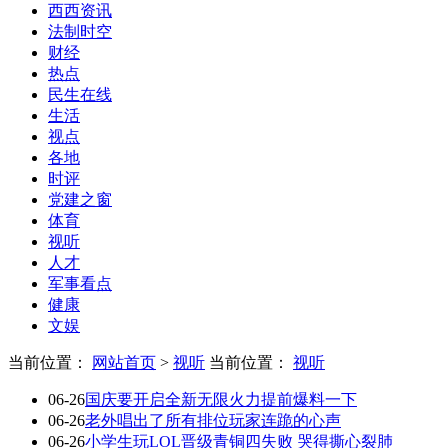
西西资讯
法制时空
财经
热点
民生在线
生活
视点
各地
时评
党建之窗
体育
视听
人才
军事看点
健康
文娱
当前位置：
网站首页
>
视听
当前位置：
视听
06-26
国庆要开启全新无限火力提前爆料一下
06-26
老外唱出了所有排位玩家连跪的心声
06-26
小学生玩LOL晋级青铜四失败 哭得撕心裂肺