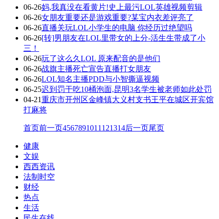
06-26
妈,我真没在看黄片!史上最污LOL英雄视频剪辑
06-26
女朋友重要还是游戏重要?某宝内衣差评亮了
06-26
直播关玩LOL小学生的电脑 你经历过绝望吗
06-26
[转]男朋友在LOL里带女的上分-活生生带成了小
三！
06-26
玩了这么久LOL 原来配音的是他们
06-26
战旗主播死亡宣告直播打女朋友
06-26
LOL知名主播PDD与小智撕逼视频
06-25
迟到罚干吃10桶泡面,昆明3名学生被老师如此处罚
04-21
重庆市开州区金峰镇大义村支书王平在城区开宾馆
打麻将
首页
前一页
4
5
6
7
8
9
10
11
12
13
14
后一页
尾页
健康
文娱
西西资讯
法制时空
财经
热点
生活
民生在线