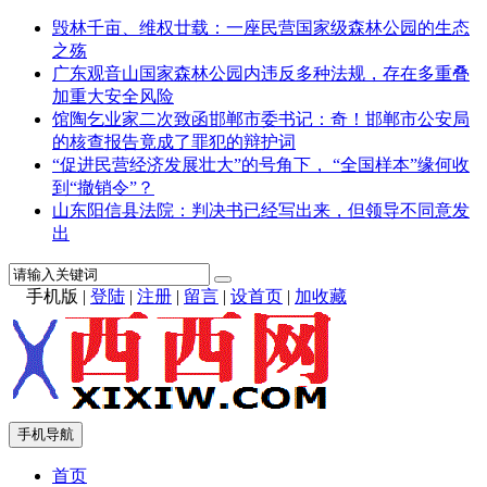
毁林千亩、维权廿载：一座民营国家级森林公园的生态
之殇
广东观音山国家森林公园内违反多种法规，存在多重叠
加重大安全风险
馆陶乞业家二次致函邯郸市委书记：奇！邯郸市公安局
的核查报告竟成了罪犯的辩护词
“促进民营经济发展壮大”的号角下， “全国样本”缘何收
到“撤销令”？
山东阳信县法院：判决书已经写出来，但领导不同意发
出
手机版
|
登陆
|
注册
|
留言
|
设首页
|
加收藏
手机导航
首页