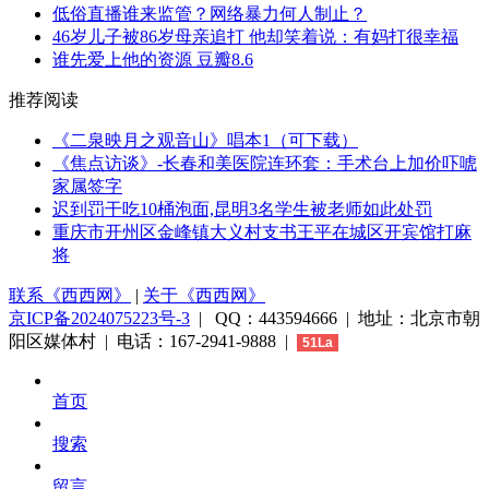
低俗直播谁来监管？网络暴力何人制止？
46岁儿子被86岁母亲追打 他却笑着说：有妈打很幸福
谁先爱上他的资源 豆瓣8.6
推荐阅读
《二泉映月之观音山》唱本1（可下载）
《焦点访谈》-长春和美医院连环套：手术台上加价吓唬
家属签字
迟到罚干吃10桶泡面,昆明3名学生被老师如此处罚
重庆市开州区金峰镇大义村支书王平在城区开宾馆打麻
将
联系《西西网》
|
关于《西西网》
京ICP备2024075223号-3
| QQ：443594666 | 地址：北京市朝
阳区媒体村 | 电话：167-2941-9888 |
51La
首页
搜索
留言