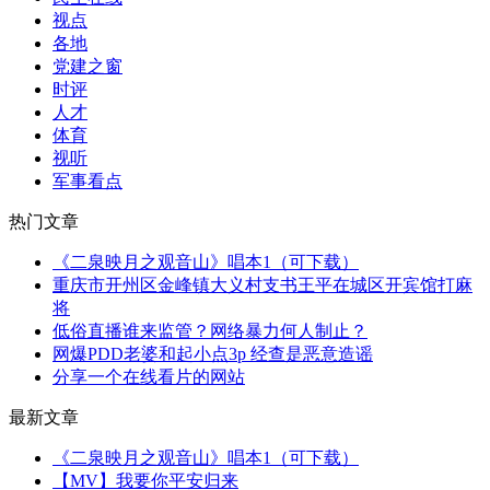
视点
各地
党建之窗
时评
人才
体育
视听
军事看点
热门文章
《二泉映月之观音山》唱本1（可下载）
重庆市开州区金峰镇大义村支书王平在城区开宾馆打麻
将
低俗直播谁来监管？网络暴力何人制止？
网爆PDD老婆和起小点3p 经查是恶意造谣
分享一个在线看片的网站
最新文章
《二泉映月之观音山》唱本1（可下载）
【MV】我要你平安归来