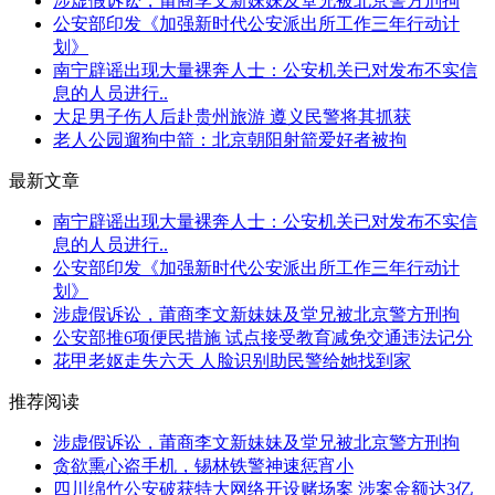
涉虚假诉讼，莆商李文新妹妹及堂兄被北京警方刑拘
公安部印发《加强新时代公安派出所工作三年行动计
划》
南宁辟谣出现大量裸奔人士：公安机关已对发布不实信
息的人员进行..
大足男子伤人后赴贵州旅游 遵义民警将其抓获
老人公园遛狗中箭：北京朝阳射箭爱好者被拘
最新文章
南宁辟谣出现大量裸奔人士：公安机关已对发布不实信
息的人员进行..
公安部印发《加强新时代公安派出所工作三年行动计
划》
涉虚假诉讼，莆商李文新妹妹及堂兄被北京警方刑拘
公安部推6项便民措施 试点接受教育减免交通违法记分
花甲老妪走失六天 人脸识别助民警给她找到家
推荐阅读
涉虚假诉讼，莆商李文新妹妹及堂兄被北京警方刑拘
贪欲熏心盗手机，锡林铁警神速惩宵小
四川绵竹公安破获特大网络开设赌场案 涉案金额达3亿