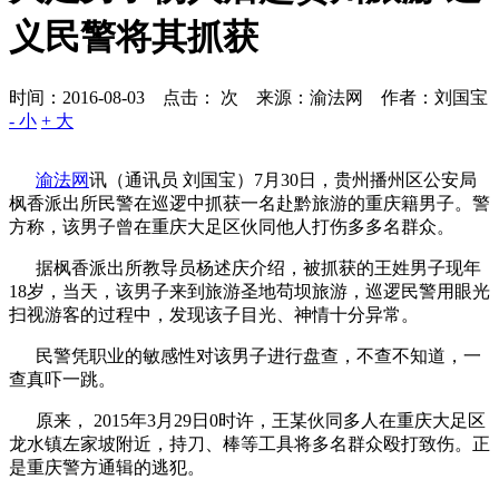
义民警将其抓获
时间：2016-08-03 点击：
次
来源：渝法网 作者：刘国宝
- 小
+ 大
渝法网
讯（通讯员 刘国宝）7月30日，贵州播州区公安局
枫香派出所民警在巡逻中抓获一名赴黔旅游的重庆籍男子。警
方称，该男子曾在重庆大足区伙同他人打伤多多名群众。
据枫香派出所教导员杨述庆介绍，被抓获的王姓男子现年
18岁，当天，该男子来到旅游圣地苟坝旅游，巡逻民警用眼光
扫视游客的过程中，发现该子目光、神情十分异常。
民警凭职业的敏感性对该男子进行盘查，不查不知道，一
查真吓一跳。
原来， 2015年3月29日0时许，王某伙同多人在重庆大足区
龙水镇左家坡附近，持刀、棒等工具将多名群众殴打致伤。正
是重庆警方通辑的逃犯。