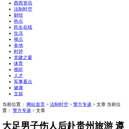
西西资讯
法制时空
财经
热点
民生在线
生活
视点
各地
时评
党建之窗
体育
视听
人才
军事看点
健康
文娱
当前位置：
网站首页
>
法制时空
>
警方专递
> 文章
当前位
置：
警方专递
> 文章
大足男子伤人后赴贵州旅游 遵