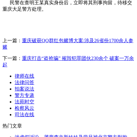
民警在查明王某真实身份后，立即将其刑事拘留，待移交
重庆大足警方处理。
上一篇：
重庆破获QQ群红包赌博大案:涉及26省份1700余人参
赌
下一篇：
重庆打击“盗抢骗” 摧毁犯罪团伙230余个 破案一万余
起
律师在线
法律问答
拍案说法
警方专递
法苑时空
检察风云
司法在线
热门文章