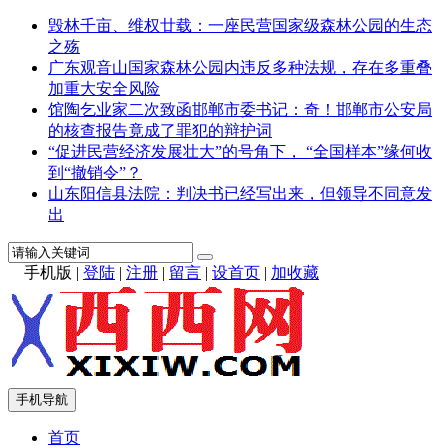
毁林千亩、维权廿载：一座民营国家级森林公园的生态
之殇
广东观音山国家森林公园内违反多种法规，存在多重叠
加重大安全风险
馆陶乞业家二次致函邯郸市委书记：奇！邯郸市公安局
的核查报告竟成了罪犯的辩护词
“促进民营经济发展壮大”的号角下， “全国样本”缘何收
到“撤销令”？
山东阳信县法院：判决书已经写出来，但领导不同意发
出
手机版
|
登陆
|
注册
|
留言
|
设首页
|
加收藏
手机导航
首页