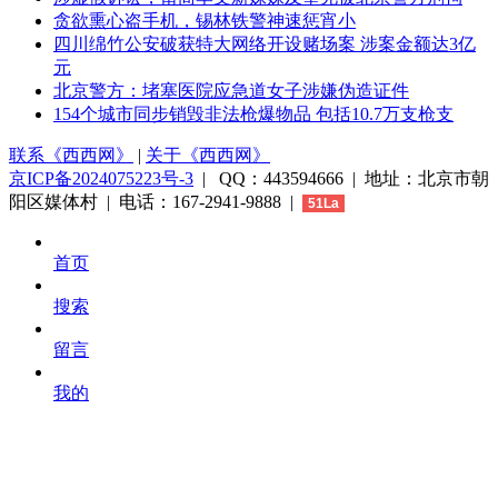
贪欲熏心盗手机，锡林铁警神速惩宵小
四川绵竹公安破获特大网络开设赌场案 涉案金额达3亿
元
北京警方：堵塞医院应急道女子涉嫌伪造证件
154个城市同步销毁非法枪爆物品 包括10.7万支枪支
联系《西西网》
|
关于《西西网》
京ICP备2024075223号-3
| QQ：443594666 | 地址：北京市朝
阳区媒体村 | 电话：167-2941-9888 |
51La
首页
搜索
留言
我的