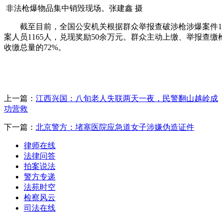
非法枪爆物品集中销毁现场。张建鑫 摄
截至目前，全国公安机关根据群众举报查破涉枪涉爆案件10
案人员1165人，兑现奖励50余万元。群众主动上缴、举报查
收缴总量的72%。
上一篇：
江西兴国：八旬老人失联两天一夜，民警翻山越岭成
功营救
下一篇：
北京警方：堵塞医院应急道女子涉嫌伪造证件
律师在线
法律问答
拍案说法
警方专递
法苑时空
检察风云
司法在线