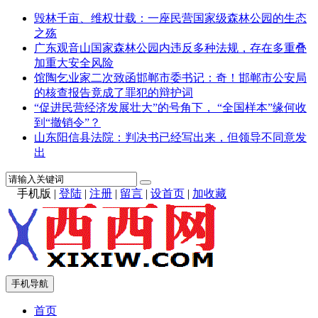
毁林千亩、维权廿载：一座民营国家级森林公园的生态
之殇
广东观音山国家森林公园内违反多种法规，存在多重叠
加重大安全风险
馆陶乞业家二次致函邯郸市委书记：奇！邯郸市公安局
的核查报告竟成了罪犯的辩护词
“促进民营经济发展壮大”的号角下， “全国样本”缘何收
到“撤销令”？
山东阳信县法院：判决书已经写出来，但领导不同意发
出
手机版
|
登陆
|
注册
|
留言
|
设首页
|
加收藏
手机导航
首页