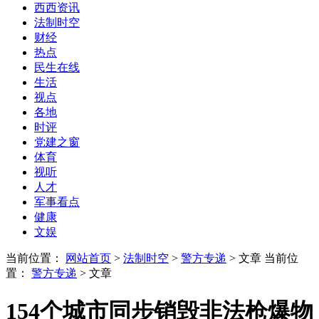
西西资讯
法制时空
财经
热点
民生在线
生活
视点
各地
时评
党建之窗
体育
视听
人才
军事看点
健康
文娱
当前位置：
网站首页
>
法制时空
>
警方专递
> 文章
当前位
置：
警方专递
> 文章
154个城市同步销毁非法枪爆物