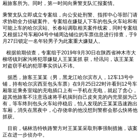
厢旅客所为。同时，第一时间向乘警支队汇报案情。
乘警支队立即成立专案组，向公安处刑警、指挥中心等部门请
求协助全力侦破案件。专案组在嫌疑人下车的包头火车站和有
可能上车的哈尔滨站、长春站调取相关案件线索，同时专案组
又根据12号车厢04号中铺周边铺位的车票信息进行排查，于9
月27日锁定一名年轻男子为此案重大嫌疑人。
根据前期侦查，专案组于2019年9月30日在陕西省神木市大
柳塔镇刘家沟将犯罪嫌疑人王某某抓 获，经讯问，该王某某
对盗窃手机的犯罪事实供认不讳。
据悉，旅客王某某（男，黑龙江哈尔滨市人，12车13号中
铺，持有哈尔滨西至包头车票）在9月25日22时许看到12号车
厢靠近乘务室端的充电插口上有一手机在充电，就起了贪心，
趁其他旅客不注意迅速将手机揣到自己皮夹克的内兜里据为己
有，等车终到包头火车站停稳后，怕人发现的王某某迅速跑出
车厢，消失在黑夜中，心存侥幸的他没想到警察会那么快将他
抓获。
目前，锡林浩特铁路警方对王某某采取刑事强制措施，该案
正在进一步侦办中。