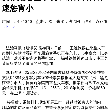
速惩宵小
时间：2019-10-10 点击：
次
来源：法治网 作者：袁存雨
- 小
+ 大
法治网讯（通讯员 袁存雨）日前，一王姓旅客在乘坐火车
终到包头站时看到同车厢旅客手机正在充电，心生贪念、以身
试法，趁其不备迅速将手机拿走，锡林铁警神速出击，使王某
某最终受到了法律的严厉惩罚。
2019年9月25日22时02分内蒙古锡林浩特铁路公安处乘警
支队K1384次旅客列车乘警长李昊接报案人赵某某（男，黑龙
江肇东市人，持有哈尔滨西至包头车票）报案称自己正在充电
的苹果手机（苹果8PLUS，256G，2018年购买，价格6850
元）在12号车厢被盗。
接警后，乘警赶赴现场开展工作，经过对被害人的询问、
现场的走访及车厢查控，乘警长李昊推定这起盗窃案件为同车