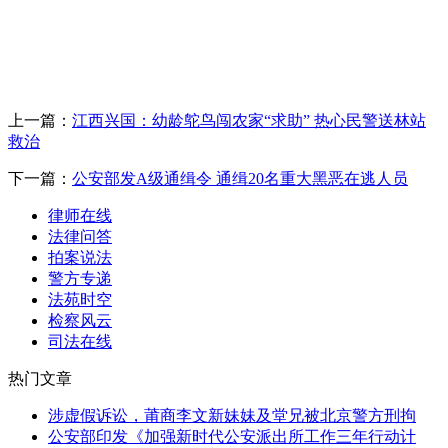
上一篇：
江西兴国：幼龄鸵鸟闯农家“求助” 热心民警送林站
救治
下一篇：
公安部发A级通缉令 通缉20名重大黑恶在逃人员
律师在线
法律问答
拍案说法
警方专递
法苑时空
检察风云
司法在线
热门文章
涉虚假诉讼，莆商李文新妹妹及堂兄被北京警方刑拘
公安部印发《加强新时代公安派出所工作三年行动计