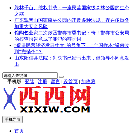
毁林千亩、维权廿载：一座民营国家级森林公园的生态
之殇
广东观音山国家森林公园内违反多种法规，存在多重叠
加重大安全风险
馆陶乞业家二次致函邯郸市委书记：奇！邯郸市公安局
的核查报告竟成了罪犯的辩护词
“促进民营经济发展壮大”的号角下， “全国样本”缘何收
到“撤销令”？
山东阳信县法院：判决书已经写出来，但领导不同意发
出
手机版
|
登陆
|
注册
|
留言
|
设首页
|
加收藏
手机导航
首页