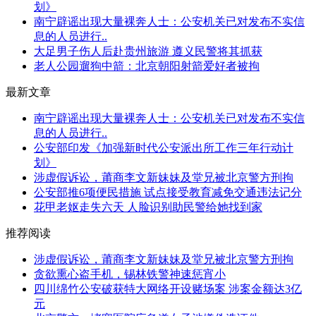
划》
南宁辟谣出现大量裸奔人士：公安机关已对发布不实信
息的人员进行..
大足男子伤人后赴贵州旅游 遵义民警将其抓获
老人公园遛狗中箭：北京朝阳射箭爱好者被拘
最新文章
南宁辟谣出现大量裸奔人士：公安机关已对发布不实信
息的人员进行..
公安部印发《加强新时代公安派出所工作三年行动计
划》
涉虚假诉讼，莆商李文新妹妹及堂兄被北京警方刑拘
公安部推6项便民措施 试点接受教育减免交通违法记分
花甲老妪走失六天 人脸识别助民警给她找到家
推荐阅读
涉虚假诉讼，莆商李文新妹妹及堂兄被北京警方刑拘
贪欲熏心盗手机，锡林铁警神速惩宵小
四川绵竹公安破获特大网络开设赌场案 涉案金额达3亿
元