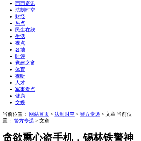
西西资讯
法制时空
财经
热点
民生在线
生活
视点
各地
时评
党建之窗
体育
视听
人才
军事看点
健康
文娱
当前位置：
网站首页
>
法制时空
>
警方专递
> 文章
当前位
置：
警方专递
> 文章
贪欲熏心盗手机，锡林铁警神